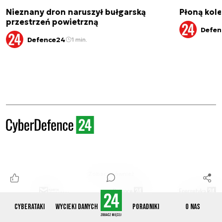
Nieznany dron naruszył bułgarską
Płoną kole
przestrzeń powietrzną
Defen
Defence24
1 min.
Zobacz również
Cyberataki
Wycieki danych
Poradniki
O nas