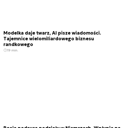
Modelka daje twarz, AI pisze wiadomości.
Tajemnice wielomiliardowego biznesu
randkowego
19 min.
Rosja podsyca podziały w Niemczech. Wpłynie na