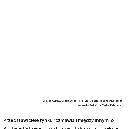
Debata "Cyfrowy uczeń" w czasie Forum Ekonomicznego w Karpaczu
Autor. N. Bochyńska/ CyberDefence24
Przedstawiciele rynku rozmawiali między innymi o
Polityce Cyfrowej Transformacji Edukacji - projekcie