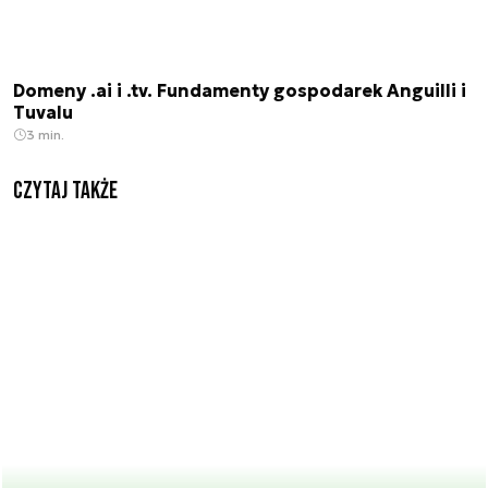
Domeny .ai i .tv. Fundamenty gospodarek Anguilli i
Tuvalu
3 min.
Czytaj także