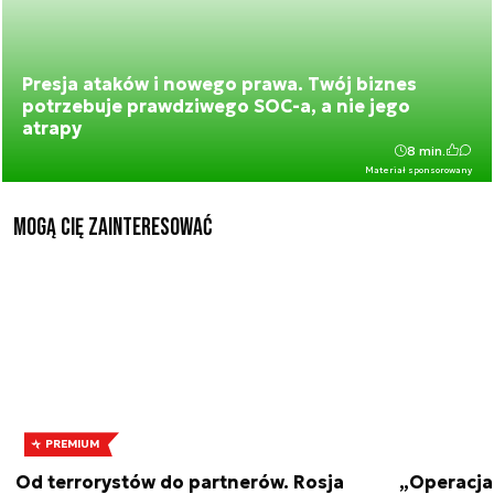
Presja ataków i nowego prawa. Twój biznes
potrzebuje prawdziwego SOC-a, a nie jego
atrapy
8 min.
Materiał sponsorowany
Mogą Cię zainteresować
PREMIUM
Od terrorystów do partnerów. Rosja
„Operacja 