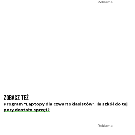
Reklama
Zobacz też
Program "Laptopy dla czwartoklasistów". Ile szkół do tej
pory dostało sprzęt?
Reklama