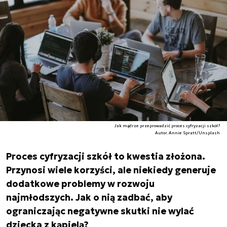
Jak mądrze przeprowadzić proces cyfryzacji szkół?
Autor. Annie Spratt/Unsplash
Proces cyfryzacji szkół to kwestia złożona.
Przynosi wiele korzyści, ale niekiedy generuje
dodatkowe problemy w rozwoju
najmłodszych. Jak o nią zadbać, aby
ograniczając negatywne skutki nie wylać
dziecka z kąpielą?