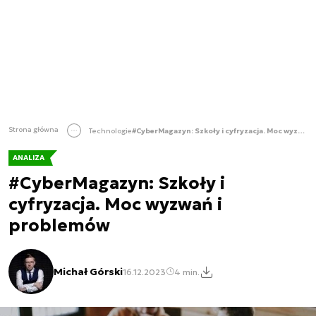
Strona główna
Technologie
#CyberMagazyn: Szkoły i cyfryzacja. Moc wyzwań i problemów
ANALIZA
#CyberMagazyn: Szkoły i
cyfryzacja. Moc wyzwań i
problemów
Michał Górski
16.12.2023
4 min.