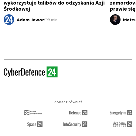
wykorzystuje talibów do odzyskania Azji
zamordowa
Środkowej
prawie się
Adam Jawor
Mateu
9 min.
Zobacz również