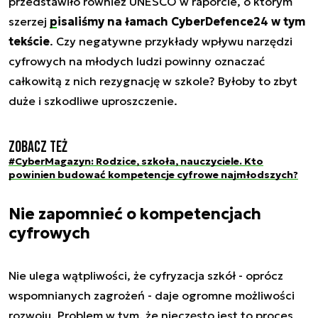
przedstawiło również UNESCO w raporcie, o którym
szerzej
pisaliśmy na łamach CyberDefence24 w tym
tekście
. Czy negatywne przykłady wpływu narzędzi
cyfrowych na młodych ludzi powinny oznaczać
całkowitą z nich rezygnację w szkole? Byłoby to zbyt
duże i szkodliwe uproszczenie.
Zobacz też
#CyberMagazyn: Rodzice, szkoła, nauczyciele. Kto
powinien budować kompetencje cyfrowe najmłodszych?
Nie zapomnieć o kompetencjach
cyfrowych
Nie ulega wątpliwości, że cyfryzacja szkół - oprócz
wspomnianych zagrożeń - daje ogromne możliwości
rozwoju. Problem w tym, że nieczęsto jest to proces