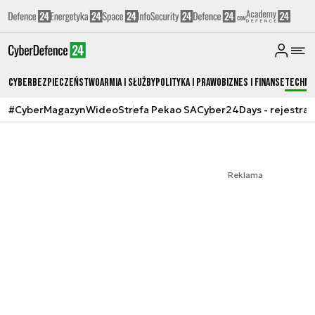
Cyberbezpieczeństwo
Armia i Służby
Polityka i prawo
Biznes i Finanse
Techno
#CyberMagazyn
Wideo
Strefa Pekao SA
Cyber24Days - rejestrac
Reklama