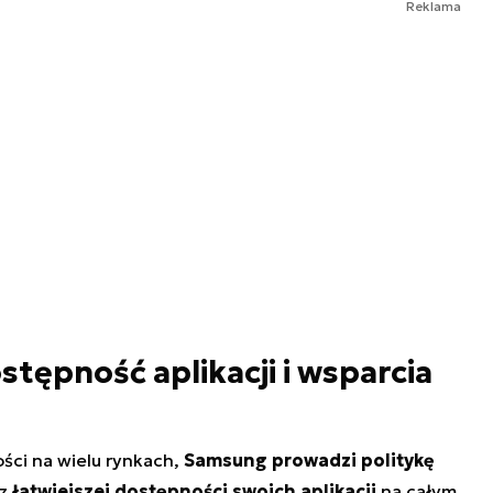
Reklama
tępność aplikacji i wsparcia
ści na wielu rynkach,
Samsung prowadzi politykę
az
łatwiejszej dostępności swoich aplikacji
na całym