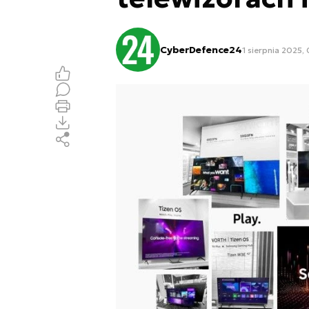
CyberDefence24
1 sierpnia 2025,