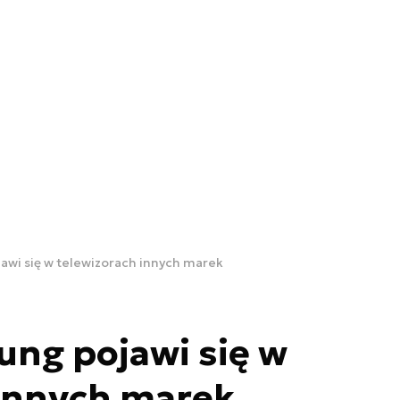
wi się w telewizorach innych marek
ng pojawi się w
 innych marek