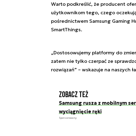
Warto podkreślić, że producent ofe
użytkownikom tego, czego oczekują
pośrednictwem Samsung Gaming Hub
SmartThings.
„
Dostosowujemy platformy do zmieni
zatem nie tylko czerpać ze sprawdzo
rozwiązań
” – wskazuje na naszych 
Zobacz też
Samsung rusza z mobilnym se
wyciągnięcie ręki
Sponsorowany