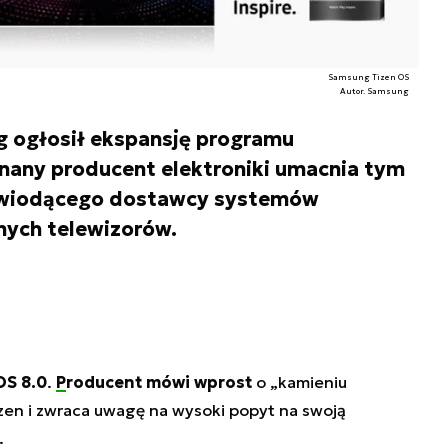
Samsung Tizen OS
Autor. Samsung
g ogłosił ekspansję programu
Znany producent elektroniki umacnia tym
 wiodącego dostawcy systemów
tnych telewizorów.
OS 8.0
.
Producent mówi wprost
o „kamieniu
en i zwraca uwagę na wysoki popyt na swoją
.