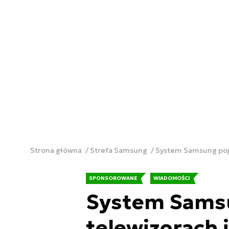
Strona główna
Strefa Samsung
System Samsung poja
SPONSOROWANE
WIADOMOŚCI
System Samsu
telewizorach