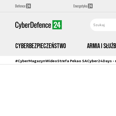
Cyberbezpieczeństwo
Armia i Służ
#CyberMagazyn
Wideo
Strefa Pekao SA
Cyber24Days - r