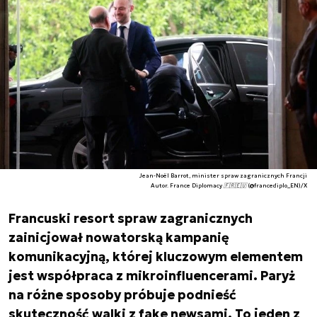
Jean-Noël Barrot, minister spraw zagranicznych Francji
Autor. France Diplomacy 🇫🇷🇪🇺 (@francediplo_EN)/X
Francuski resort spraw zagranicznych
zainicjował nowatorską kampanię
komunikacyjną, której kluczowym elementem
jest współpraca z mikroinfluencerami. Paryż
na różne sposoby próbuje podnieść
skuteczność walki z fake newsami. To jeden z