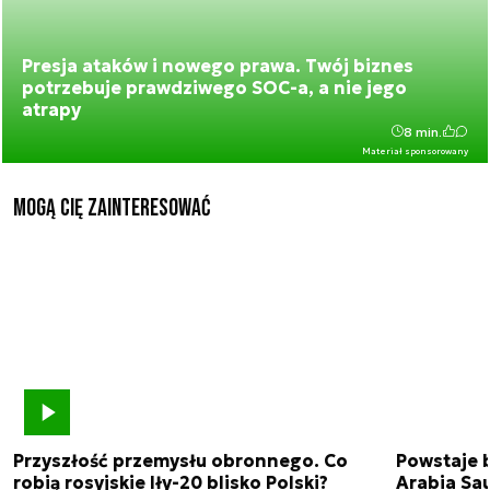
Presja ataków i nowego prawa. Twój biznes
potrzebuje prawdziwego SOC-a, a nie jego
atrapy
8 min.
Materiał sponsorowany
Mogą Cię zainteresować
Przyszłość przemysłu obronnego. Co
Powstaje 
robią rosyjskie Iły-20 blisko Polski?
Arabia Sau