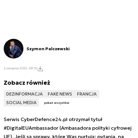
Szymon Palczewski
2 sierpnia 2025, 09:10
Zobacz również
DEZINFORMACJA
FAKE NEWS
FRANCJA
SOCIAL MEDIA
pokaż wszystkie
Serwis CyberDefence24.pl otrzymał tytuł
#DigitalEUAmbassador (Ambasadora polityki cyfrowej
UE). Jeśli są sprawy, które Was nurtują; pytania, na