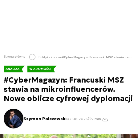
Strona główna
Polityka i prawo
#CyberMagazyn: Francuski MSZ stawia na mikroinfluencerów. Nowe oblicze cyfrowej dyplomacji
ANALIZA
WIADOMOŚCI
#CyberMagazyn: Francuski MSZ
stawia na mikroinfluencerów.
Nowe oblicze cyfrowej dyplomacji
Szymon Palczewski
02.08.2025
2 min.