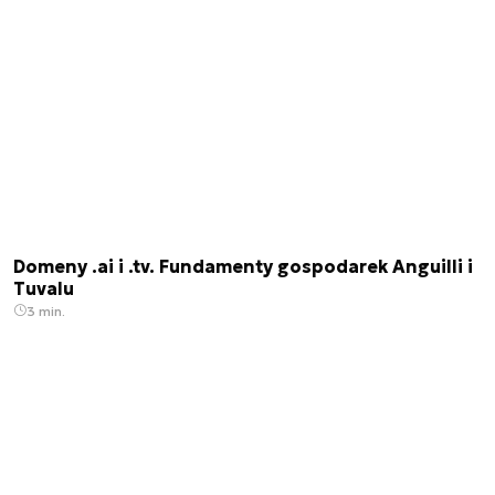
Domeny .ai i .tv. Fundamenty gospodarek Anguilli i
Tuvalu
3 min.