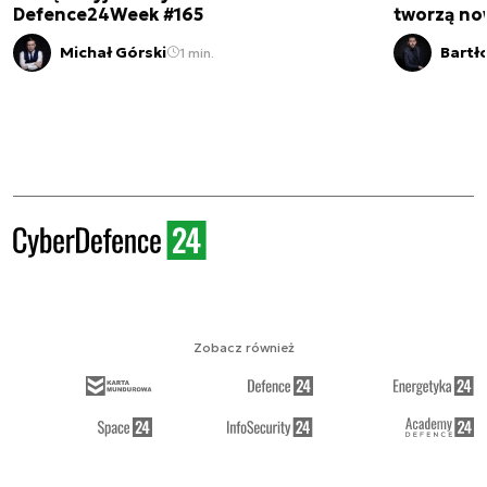
Defence24Week #165
tworzą no
Michał Górski
Bartł
1 min.
Zobacz również