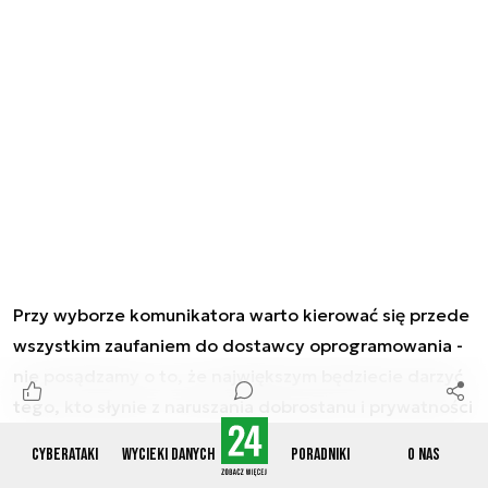
Przy wyborze komunikatora warto kierować się przede
wszystkim zaufaniem do dostawcy oprogramowania -
nie posądzamy o to, że największym będziecie darzyć
tego, kto słynie z naruszania dobrostanu i prywatności
użytkowników.
Cyberataki
Wycieki danych
Poradniki
O nas