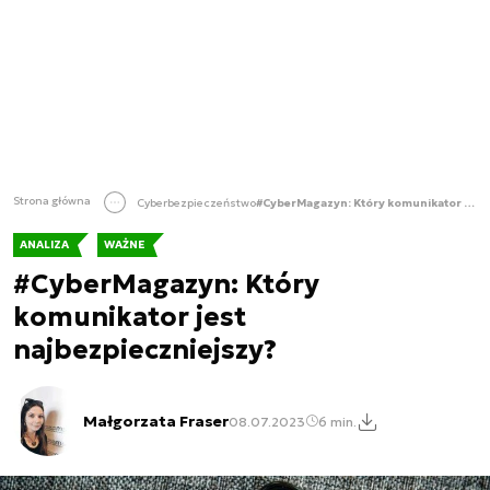
Strona główna
Cyberbezpieczeństwo
#CyberMagazyn: Który komunikator jest najbezpieczniejszy?
ANALIZA
WAŻNE
#CyberMagazyn: Który
komunikator jest
najbezpieczniejszy?
Małgorzata Fraser
08.07.2023
6 min.