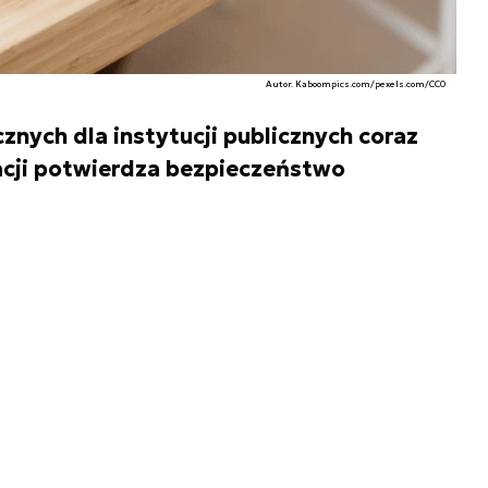
Autor. Kaboompics.com/pexels.com/CC0
znych dla instytucji publicznych coraz
zacji potwierdza bezpieczeństwo