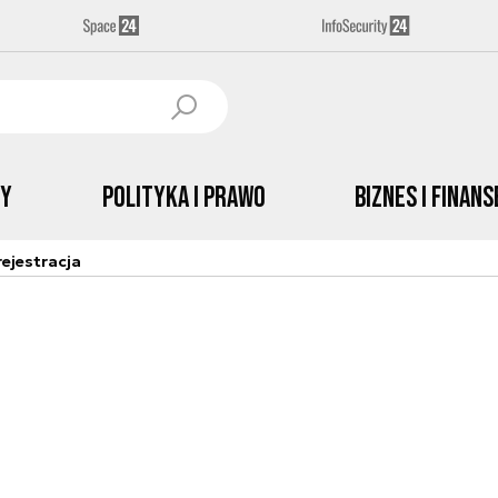
by
Polityka i prawo
Biznes i Finans
ejestracja