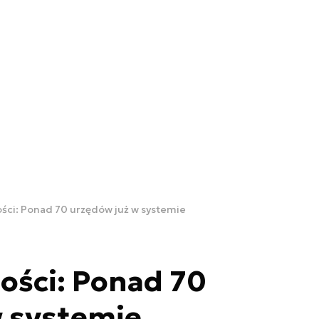
ości: Ponad 70 urzędów już w systemie
ności: Ponad 70
w systemie