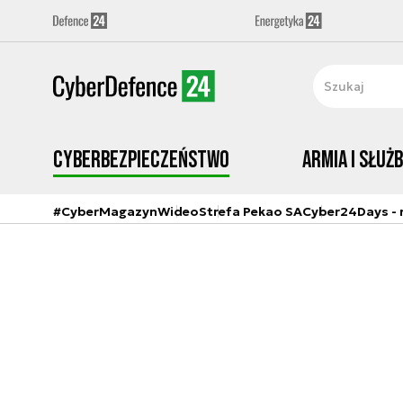
Cyberbezpieczeństwo
Armia i Służ
#CyberMagazyn
Wideo
Strefa Pekao SA
Cyber24Days - r