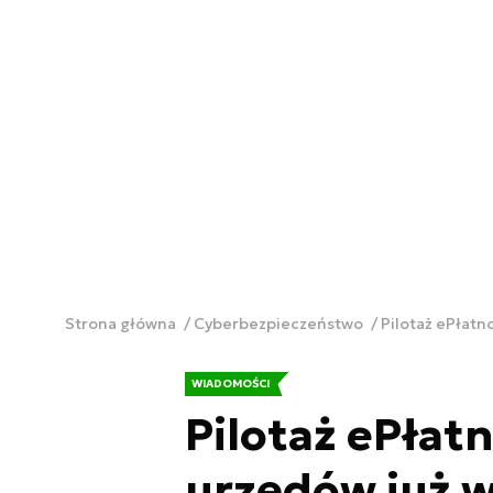
Strona główna
Cyberbezpieczeństwo
Pilotaż ePłatn
WIADOMOŚCI
Pilotaż ePłat
urzędów już 