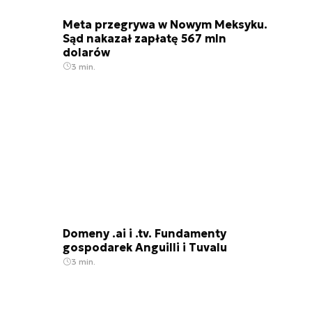
Meta przegrywa w Nowym Meksyku.
Sąd nakazał zapłatę 567 mln
dolarów
3 min.
Domeny .ai i .tv. Fundamenty
gospodarek Anguilli i Tuvalu
3 min.