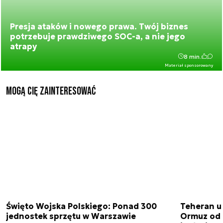
Presja ataków i nowego prawa. Twój biznes
potrzebuje prawdziwego SOC-a, a nie jego
atrapy
8 min.
Materiał sponsorowany
Mogą Cię zainteresować
Święto Wojska Polskiego: Ponad 300
Teheran uz
jednostek sprzętu w Warszawie
Ormuz od 