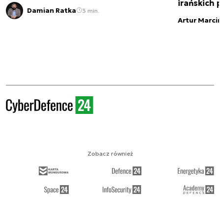
irańskich
Damian Ratka
3 min.
Artur Marci
Zobacz również