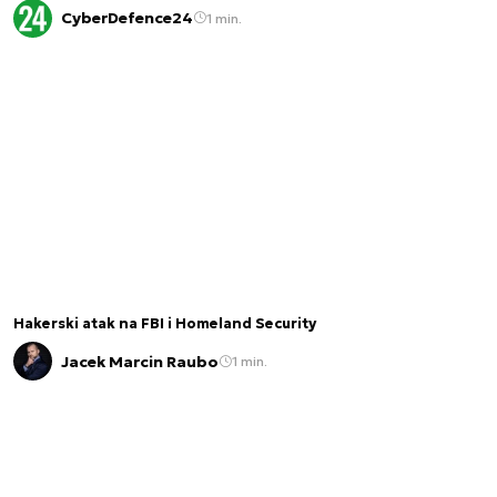
CyberDefence24
1 min.
Hakerski atak na FBI i Homeland Security
Jacek Marcin Raubo
1 min.