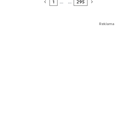
1
...
...
295
Reklama