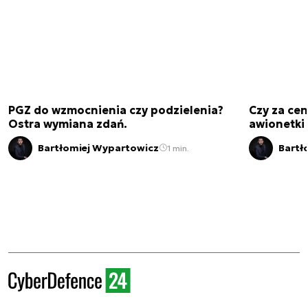
PGZ do wzmocnienia czy podzielenia?
Czy za cen
Ostra wymiana zdań.
awionetki 
Bartłomiej Wypartowicz
Bartł
1 min.