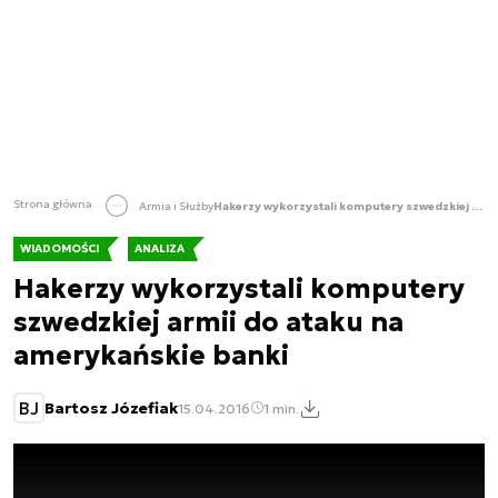
Strona główna
Armia i Służby
Hakerzy wykorzystali komputery szwedzkiej armii do ataku na amerykańskie banki
WIADOMOŚCI
ANALIZA
Hakerzy wykorzystali komputery
szwedzkiej armii do ataku na
amerykańskie banki
BJ
Bartosz Józefiak
15.04.2016
1 min.