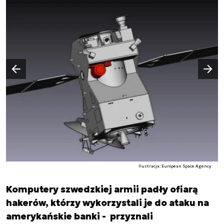
Następny slajd
Poprzedni slajd
Ilustracja: European Space Agency
Komputery szwedzkiej armii padły ofiarą
hakerów, którzy wykorzystali je do ataku na
amerykańskie banki - przyznali