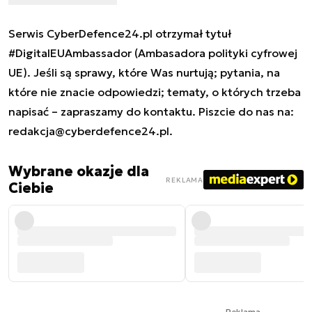
Serwis CyberDefence24.pl otrzymał tytuł
#DigitalEUAmbassador (Ambasadora polityki cyfrowej
UE). Jeśli są sprawy, które Was nurtują; pytania, na
które nie znacie odpowiedzi; tematy, o których trzeba
napisać – zapraszamy do kontaktu. Piszcie do nas na:
redakcja@cyberdefence24.pl
.
Wybrane okazje dla
REKLAMA
Ciebie
Reklama