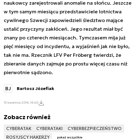
naukowcy zarejestrowali anomalie na słońcu. Jeszcze
w tym samym miesiącu przedstawiciele lotnictwa
cywilnego Szwecji zapowiedzieli śledztwo mające
ustalić przyczyny zakłóceń. Jego rezultat miał być
znany po czterech miesiącach. Tymczasem mija już
pięć miesięcy od incydentu, a wyjaśnień jak nie było,
tak nie ma. Rzecznik LFV Per Fröberg twierdzi, że
zbieranie danych zajmuje po prostu więcej czasu niż
pierwotnie sądzono.
BJ
Bartosz Józefiak
13 kwietnia 2016, 16:40
Zobacz również
CYBERATAK
CYBERATAKI
CYBERBEZPIECZEŃSTWO
ROSYJSCY HAKERZY
pokaż wszystkie