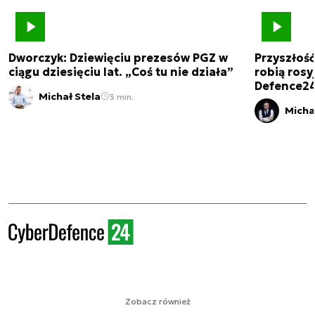
Dworczyk: Dziewięciu prezesów PGZ w
Przyszłoś
ciągu dziesięciu lat. „Coś tu nie działa”
robią rosyj
Defence2
Michał Stela
3 min.
Micha
Zobacz również