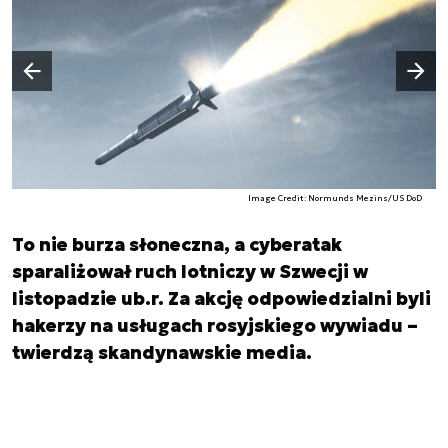
Następny slajd
Poprzedni slajd
Image Credit: Normunds Mezins/US DoD
To nie burza słoneczna, a cyberatak
sparaliżował ruch lotniczy w Szwecji w
listopadzie ub.r. Za akcję odpowiedzialni byli
hakerzy na usługach rosyjskiego wywiadu –
twierdzą skandynawskie media.