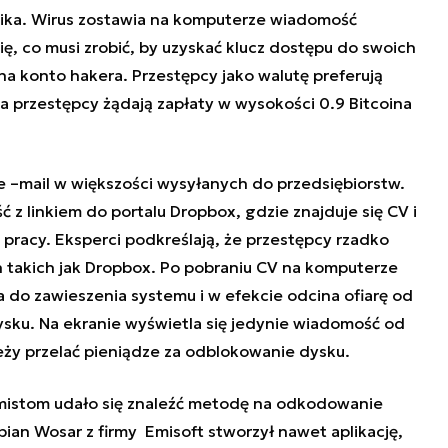
nika. Wirus zostawia na komputerze wiadomość
ię, co musi zrobić, by uzyskać klucz dostępu do swoich
a konto hakera. Przestępcy jako walutę preferują
 przestępcy żądają zapłaty w wysokości 0.9 Bitcoina
e –mail w większości wysyłanych do przedsiębiorstw.
 z linkiem do portalu Dropbox, gdzie znajduje się CV i
pracy. Eksperci podkreślają, że przestępcy rzadko
on takich jak Dropbox. Po pobraniu CV na komputerze
a do zawieszenia systemu i w efekcie odcina ofiarę od
sku. Na ekranie wyświetla się jedynie wiadomość od
eży przelać pieniądze za odblokowanie dysku.
ramistom udało się znaleźć metodę na odkodowanie
bian Wosar z firmy Emisoft stworzył nawet aplikację,