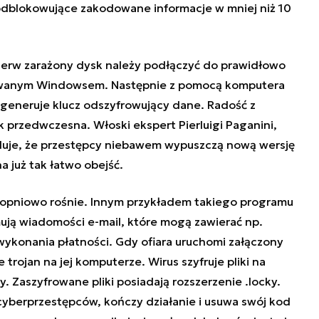
dblokowujące zakodowane informacje w mniej niż 10
jpierw zarażony dysk należy podłączyć do prawidłowo
lowanym Windowsem. Następnie z pomocą komputera
ygeneruje klucz odszyfrowujący dane. Radość z
przedwczesna. Włoski ekspert Pierluigi Paganini,
widuje, że przestępcy niebawem wypuszczą nową wersję
a już tak łatwo obejść.
opniowo rośnie. Innym przykładem takiego programu
ymują wiadomości e-mail, które mogą zawierać np.
wykonania płatności. Gdy ofiara uruchomi załączony
 trojan na jej komputerze. Wirus szyfruje pliki na
y. Zaszyfrowane pliki posiadają rozszerzenie .locky.
cyberprzestępców, kończy działanie i usuwa swój kod