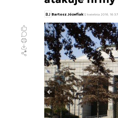
BJ
Bartosz Józefiak
12 kwietnia 2016, 16:3
Poprzedni slajd