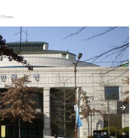
7
1 min.
Następny slajd