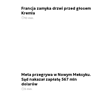
Francja zamyka drzwi przed głosem
Kremla
10 min.
Meta przegrywa w Nowym Meksyku.
Sąd nakazał zapłatę 567 mln
dolarów
3 min.