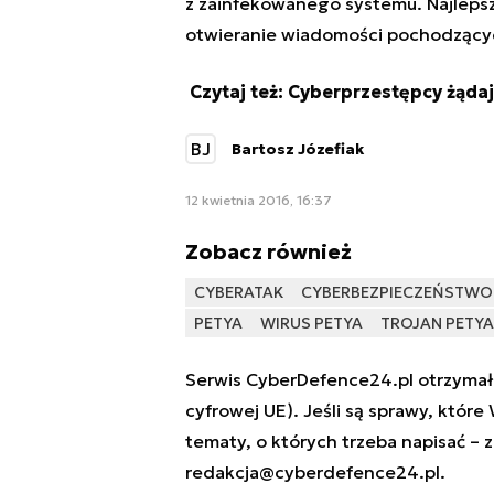
z zainfekowanego systemu. Najlepsz
otwieranie wiadomości pochodzącyc
Czytaj też:
Cyberprzestępcy żąda
BJ
Bartosz Józefiak
12 kwietnia 2016, 16:37
Zobacz również
CYBERATAK
CYBERBEZPIECZEŃSTWO
PETYA
WIRUS PETYA
TROJAN PETYA
Serwis CyberDefence24.pl otrzymał 
cyfrowej UE). Jeśli są sprawy, które
tematy, o których trzeba napisać – 
redakcja@cyberdefence24.pl
.