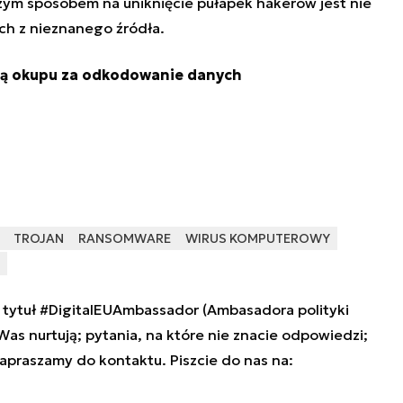
ym sposobem na uniknięcie pułapek hakerów jest nie
h z nieznanego źródła.
ją okupu za odkodowanie danych
TROJAN
RANSOMWARE
WIRUS KOMPUTEROWY
tytuł #DigitalEUAmbassador (Ambasadora polityki
 Was nurtują; pytania, na które nie znacie odpowiedzi;
zapraszamy do kontaktu. Piszcie do nas na: