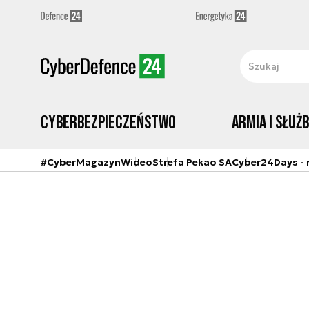
Cyberbezpieczeństwo
Armia i Służ
#CyberMagazyn
Wideo
Strefa Pekao SA
Cyber24Days - r