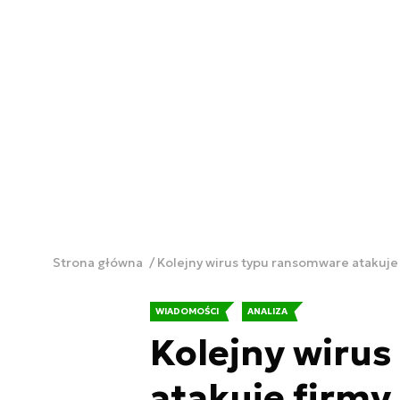
Strona główna
Kolejny wirus typu ransomware atakuje
WIADOMOŚCI
ANALIZA
Kolejny wiru
atakuje firmy