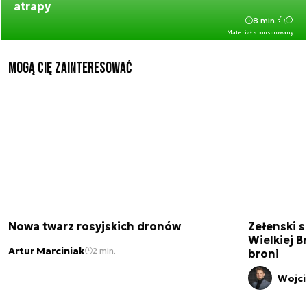
atrapy
8 min.
Materiał sponsorowany
Mogą Cię zainteresować
Nowa twarz rosyjskich dronów
Zełenski s
Wielkiej B
Artur Marciniak
2 min.
broni
Wojci