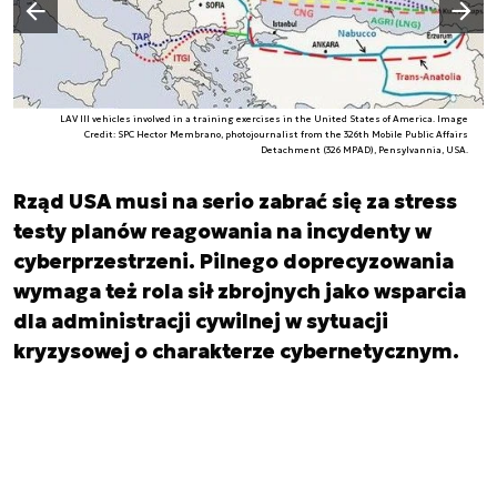
Poprzedni slajd
LAV III vehicles involved in a training exercises in the United States of America. Image
Credit: SPC Hector Membrano, photojournalist from the 326th Mobile Public Affairs
Detachment (326 MPAD), Pensylvannia, USA.
Rząd USA musi na serio zabrać się za stress
testy planów reagowania na incydenty w
cyberprzestrzeni. Pilnego doprecyzowania
wymaga też rola sił zbrojnych jako wsparcia
dla administracji cywilnej w sytuacji
kryzysowej o charakterze cybernetycznym.