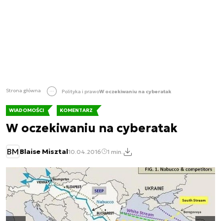
Strona główna
Polityka i prawo
W oczekiwaniu na cyberatak
WIADOMOŚCI
KOMENTARZ
W oczekiwaniu na cyberatak
BM
Blaise Misztal
10.04.2016
1 min.
Następny slajd