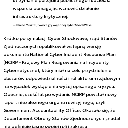
utrzymanie porządku publicznego i udzielała
wsparcia pomagając wznowić działanie
infrastruktury krytycznej.
Blaise Misztal, twórca gry wojennej Cyber ShockWave
Krótko po symulacji Cyber Shockwave, rząd Stanów
Zjednoczonych opublikował wstępną wersję
dokumentu
National Cyber Incident Response Plan
(NCIRP - Krajowy Plan Reagowania na Incydenty
Cybernetyczne), który miał na celu przydzielenie
obszarów odpowiedzialności i ról aktorom rządowym
na wypadek wystąpienia wyżej opisanego kryzysu.
Obecnie, sześć lat po wydaniu NCIRP powstał
nowy
raport
niezależnego organu rewizyjnego, czyli
Government Accountability Office. Okazało się, że
Departament Obrony Stanów Zjednoczonych „nadal
nie definiuje jasno swojej roli i zakresu