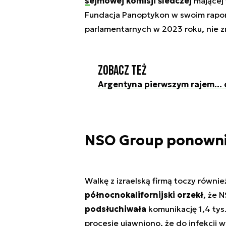
sejmowej komisji śledczej
mającej 
Fundacja Panoptykon w swoim rapo
parlamentarnych w 2023 roku, nie zm
Zobacz też
Argentyna pierwszym rajem... d
NSO Group ponowni
Walkę z izraelską firmą toczy równ
północnokalifornijski orzekł
, że 
podsłuchiwała
komunikację 1,4 ty
procesie ujawniono, że do infekcji 