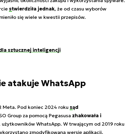
wyjaśnić okoliczności zakupu i wykorzystania spyware.
rcie
stwierdziła jednak
, że od czasu wyborów
ieniło się wiele w kwestii przepisów.
la sztucznej inteligencji
e atakuje WhatsApp
ież Meta. Pod koniec 2024 roku
sąd
NSO Group za pomocą Pegasusa
zhakowała i
s. użytkowników WhatsApp. W trwającym od 2019 roku
wykorzystano zmodyfikowaną wersję aplikacji,