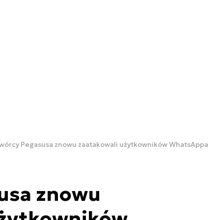
wórcy Pegasusa znowu zaatakowali użytkowników WhatsAppa
usa znowu
użytkowników