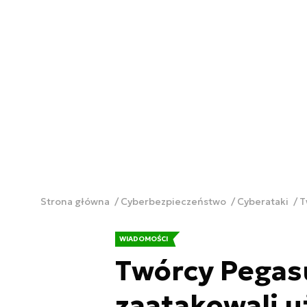
Strona główna
Cyberbezpieczeństwo
Cyberataki
T
WIADOMOŚCI
Twórcy Pegas
zaatakowali 