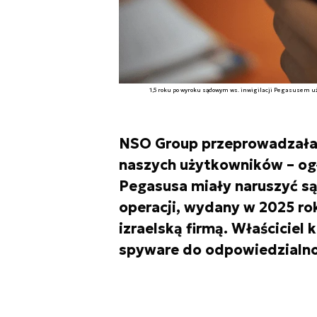
1,5 roku po wyroku sądowym ws. inwigilacji Pegasusem 
NSO Group przeprowadzała
naszych użytkowników – og
Pegasusa miały naruszyć 
operacji, wydany w 2025 r
izraelską firmą. Właściciel
spyware do odpowiedzialno