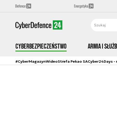
Cyberbezpieczeństwo
Armia i Służ
#CyberMagazyn
Wideo
Strefa Pekao SA
Cyber24Days - r