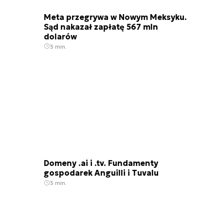
Meta przegrywa w Nowym Meksyku.
Sąd nakazał zapłatę 567 mln
dolarów
3 min.
Domeny .ai i .tv. Fundamenty
gospodarek Anguilli i Tuvalu
3 min.