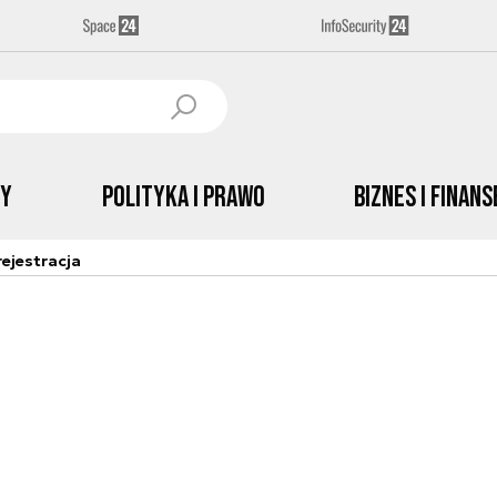
by
Polityka i prawo
Biznes i Finans
ejestracja