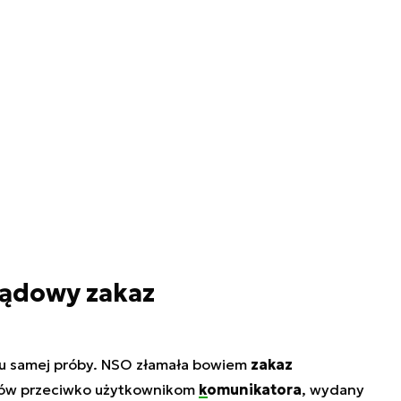
 sądowy zakaz
du samej próby. NSO złamała bowiem
zakaz
ów przeciwko użytkownikom
komunikatora
, wydany