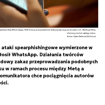
użytkowników WhatsAppa, NSO Group przeprowadziła kolejną operację przeciwko nim. Według Mety,
złamany został sądowy zakaz.
Autor. CyberDefence24/Canva
 ataki spearphishingowe wymierzone w
łosił WhatsApp. Działania twórców
sądowy zakaz przeprowadzania podobnych
oku w ramach procesu między Metą a
 komunikatora chce pociągnięcia autorów
ści.