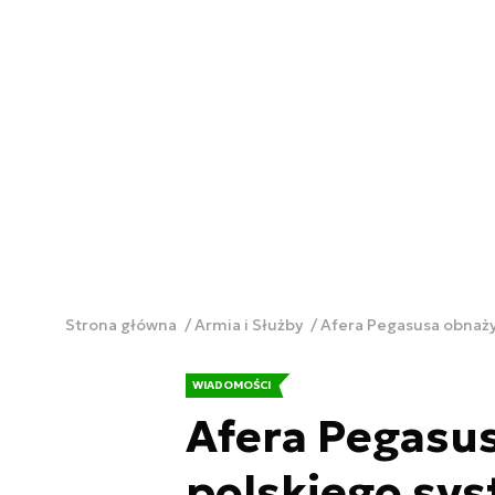
Strona główna
Armia i Służby
Afera Pegasusa obnażył
WIADOMOŚCI
Afera Pegasus
polskiego sys