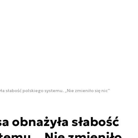
a słabość polskiego systemu. „Nie zmieniło się nic”
a obnażyła słabość
temu. „Nie zmieniło