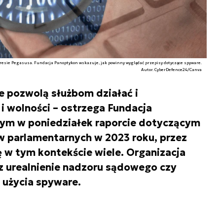
kresie Pegasusa. Fundacja Panoptykon wskazuje, jak powinny wyglądać przepisy dotyczące spyware.
Autor. CyberDefence24/Canva
e pozwolą służbom działać i
 wolności – ostrzega Fundacja
ym w poniedziałek raporcie dotyczącym
parlamentarnych w 2023 roku, przez
ię w tym kontekście wiele. Organizacja
z urealnienie nadzoru sądowego czy
 użycia spyware.