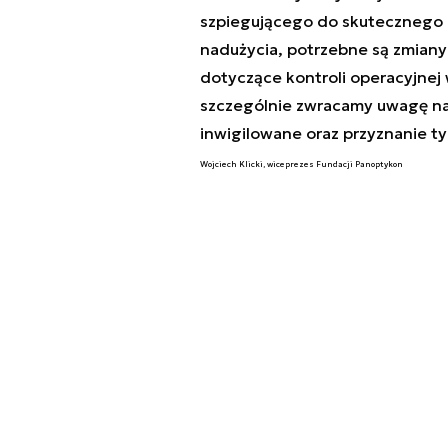
szpiegującego do skutecznego d
nadużycia, potrzebne są zmian
dotyczące kontroli operacyjnej
szczególnie zwracamy uwagę na
inwigilowane oraz przyznanie t
Wojciech Klicki, wiceprezes Fundacji Panoptykon