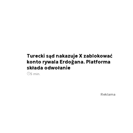
Turecki sąd nakazuje X zablokować
konto rywala Erdoğana. Platforma
składa odwołanie
5 min.
Reklama