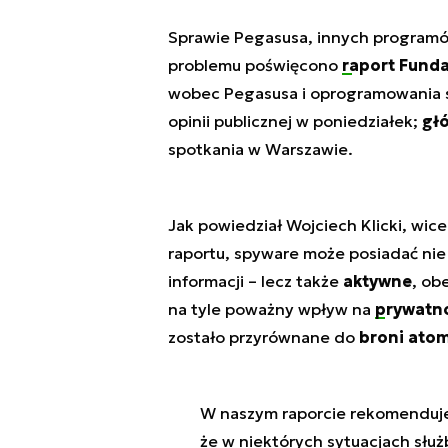
Sprawie Pegasusa, innych programó
problemu poświęcono
raport Fund
wobec Pegasusa i oprogramowania 
opinii publicznej w poniedziałek;
gł
spotkania w Warszawie.
Jak powiedział Wojciech Klicki, wi
raportu, spyware może posiadać nie
informacji – lecz także
aktywne
, ob
na tyle poważny wpływ na
prywatn
zostało przyrównane do
broni ato
W naszym raporcie rekomenduje
że w niektórych sytuacjach sł