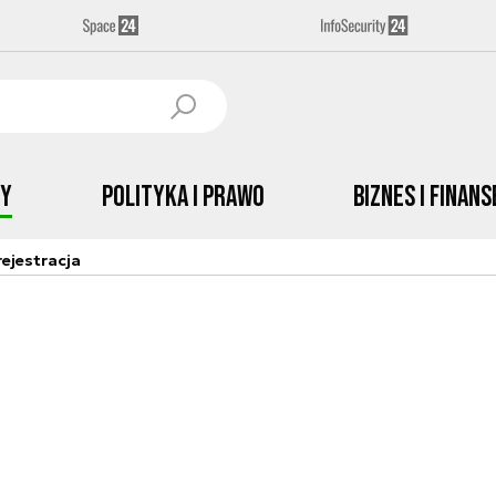
by
Polityka i prawo
Biznes i Finans
ejestracja