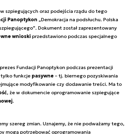
w szpiegujących oraz podejścia rządu do tego
acji Panoptykon
„Demokracja na podsłuchu. Polska
szpiegującego”
. Dokument został zaprezentowany
ówne wnioski
przedstawiono podczas specjalnego
ceprezes Fundacji Panoptykon podczas prezentacji
 tylko funkcje
pasywne
– tj. biernego pozyskiwania
ejmujące modyfikowanie czy dodawanie treści. Ma to
ość
, że w dokumencie oprogramowanie szpiegujące
mowej
.
my szereg zmian. Uznajemy, że nie podważamy tego,
użby mogą potrzebować oprogramowania