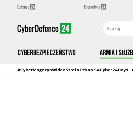
Cyberbezpieczeństwo
Armia i Służ
#CyberMagazyn
Wideo
Strefa Pekao SA
Cyber24Days - r