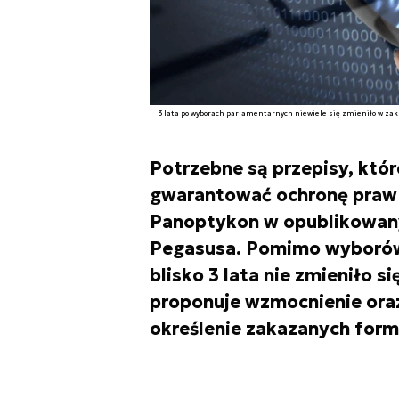
3 lata po wyborach parlamentarnych niewiele się zmieniło w za
Potrzebne są przepisy, któr
gwarantować ochronę praw i
Panoptykon w opublikowan
Pegasusa. Pomimo wyborów 
blisko 3 lata nie zmieniło s
proponuje wzmocnienie ora
określenie zakazanych form