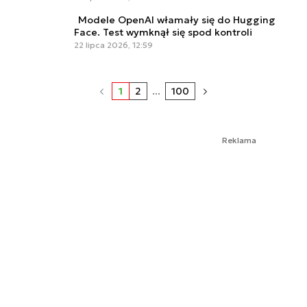
Modele OpenAI włamały się do Hugging
Face. Test wymknął się spod kontroli
22 lipca 2026, 12:59
1
2
...
100
Reklama