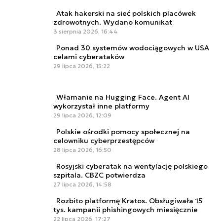
Atak hakerski na sieć polskich placówek
zdrowotnych. Wydano komunikat
3 sierpnia 2026, 16:44
Ponad 30 systemów wodociągowych w USA
celami cyberataków
29 lipca 2026, 15:22
Włamanie na Hugging Face. Agent AI
wykorzystał inne platformy
29 lipca 2026, 12:09
Polskie ośrodki pomocy społecznej na
celowniku cyberprzestępców
28 lipca 2026, 16:50
Rosyjski cyberatak na wentylację polskiego
szpitala. CBZC potwierdza
27 lipca 2026, 14:58
Rozbito platformę Kratos. Obsługiwała 15
tys. kampanii phishingowych miesięcznie
22 lipca 2026, 17:27