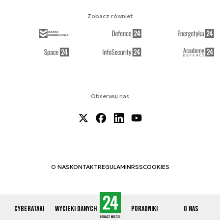
Zobacz również
Obserwuj nas
O NAS
KONTAKT
REGULAMIN
RSS
COOKIES
Cyberataki
Wycieki danych
Poradniki
O nas
© 2012-2026 CYBERDEFENCE24