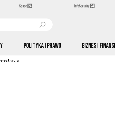
by
Polityka i prawo
Biznes i Finans
ejestracja