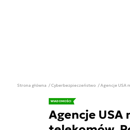
Strona główna
Cyberbezpieczeństwo
Agencje USA m
WIADOMOŚCI
Agencje USA m
telekomów. P