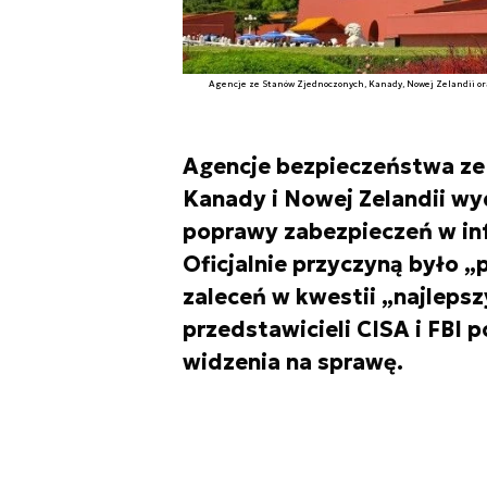
Agencje ze Stanów Zjednoczonych, Kanady, Nowej Zelandii ora
Agencje bezpieczeństwa ze 
Kanady i Nowej Zelandii wy
poprawy zabezpieczeń w inf
Oficjalnie przyczyną było „
zaleceń w kwestii „najleps
przedstawicieli CISA i FBI 
widzenia na sprawę.