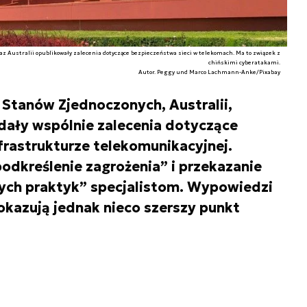
z Australii opublikowały zalecenia dotyczące bezpieczeństwa sieci w telekomach. Ma to związek z
chińskimi cyberatakami.
Autor. Peggy und Marco Lachmann-Anke/Pixabay
Stanów Zjednoczonych, Australii,
dały wspólnie zalecenia dotyczące
rastrukturze telekomunikacyjnej.
podkreślenie zagrożenia” i przekazanie
zych praktyk” specjalistom. Wypowiedzi
pokazują jednak nieco szerszy punkt