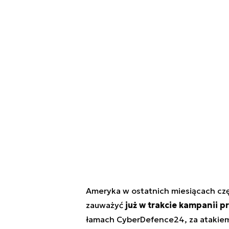
Ameryka w ostatnich miesiącach czę
zauważyć
już w trakcie kampanii 
łamach CyberDefence24, za atakiem