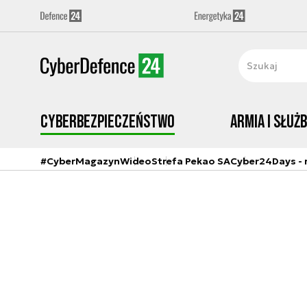
Cyberbezpieczeństwo
Armia i Służ
#CyberMagazyn
Wideo
Strefa Pekao SA
Cyber24Days - r