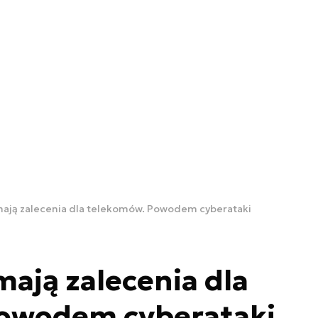
ają zalecenia dla telekomów. Powodem cyberataki
ają zalecenia dla
owodem cyberataki