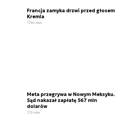
Francja zamyka drzwi przed głosem
Kremla
10 min.
Meta przegrywa w Nowym Meksyku.
Sąd nakazał zapłatę 567 mln
dolarów
3 min.