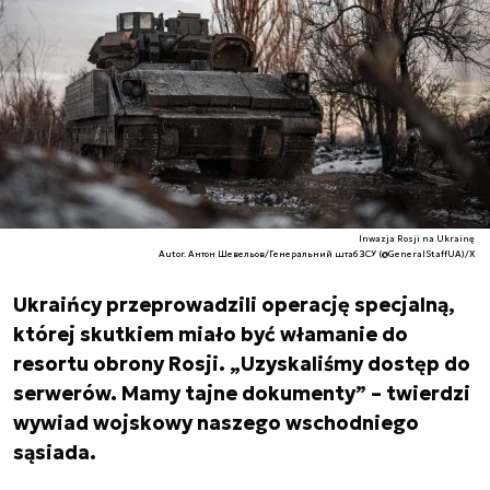
Inwazja Rosji na Ukrainę
Autor. Антон Шевельов/Генеральний штаб ЗСУ (@GeneralStaffUA)/X
Ukraińcy przeprowadzili operację specjalną,
której skutkiem miało być włamanie do
resortu obrony Rosji. „Uzyskaliśmy dostęp do
serwerów. Mamy tajne dokumenty” – twierdzi
wywiad wojskowy naszego wschodniego
sąsiada.