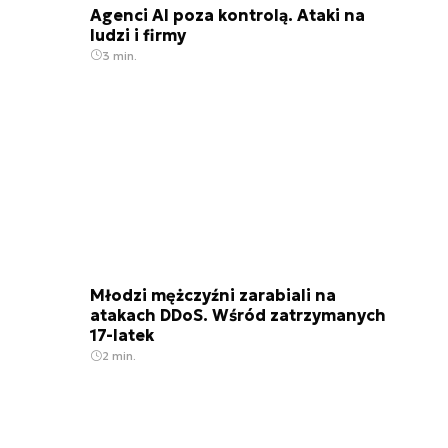
Agenci AI poza kontrolą. Ataki na
ludzi i firmy
3 min.
Młodzi mężczyźni zarabiali na
atakach DDoS. Wśród zatrzymanych
17-latek
2 min.