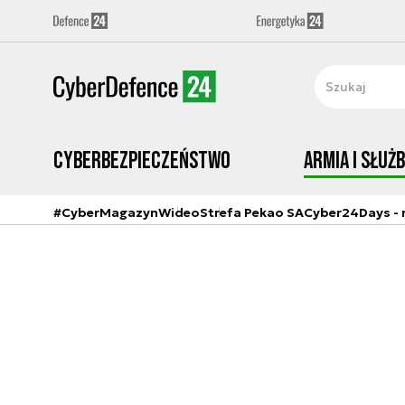
Cyberbezpieczeństwo
Armia i Służ
#CyberMagazyn
Wideo
Strefa Pekao SA
Cyber24Days - r