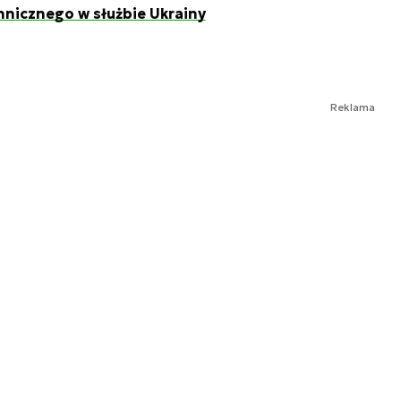
hnicznego w służbie Ukrainy
Reklama