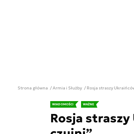
Strona główna
Armia i Służby
Rosja straszy Ukraińcó
WIADOMOŚCI
WAŻNE
Rosja straszy
czujni”