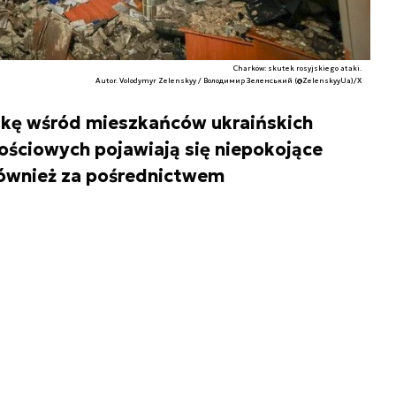
Charków: skutek rosyjskiego ataki.
Autor. Volodymyr Zelenskyy / Володимир Зеленський (@ZelenskyyUa)/X
ikę wśród mieszkańców ukraińskich
ściowych pojawiają się niepokojące
również za pośrednictwem