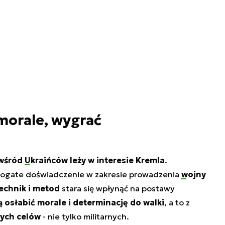
 morale, wygrać
 wśród
Ukraińców
leży w interesie Kremla
.
bogate doświadczenie w zakresie prowadzenia
wojny
echnik i metod
stara się wpłynąć na postawy
 osłabić morale i determinację do walki
, a to z
nych celów
- nie tylko militarnych.