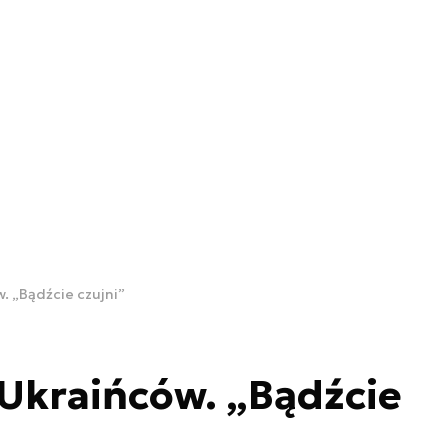
w. „Bądźcie czujni”
 Ukraińców. „Bądźcie