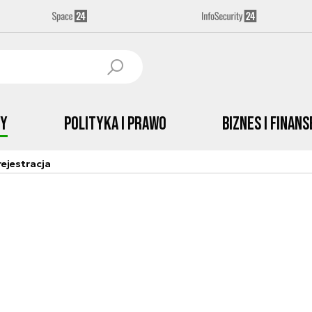
by
Polityka i prawo
Biznes i Finans
ejestracja