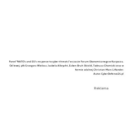
Panel "NATO's and EU's response to cyber threats" w czasie Forum Ekonomicznego w Karpaczu.
Od lewej: płk Grzegorz Wielosz, Izabela Albrycht, Esben Bruh Skivild, Tadeusz Chomicki oraz w
formie zdalnej Christan-Marc Liflander.
Autor. CyberDefence24.pl
Reklama