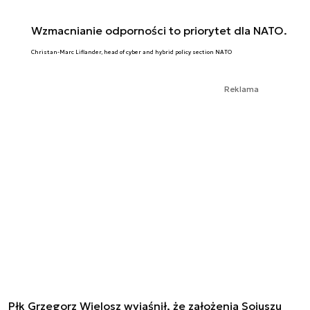
Wzmacnianie odporności to priorytet dla NATO.
Christan-Marc Liflander, head of cyber and hybrid policy section NATO
Reklama
Płk Grzegorz Wielosz wyjaśnił, że założenia Sojuszu