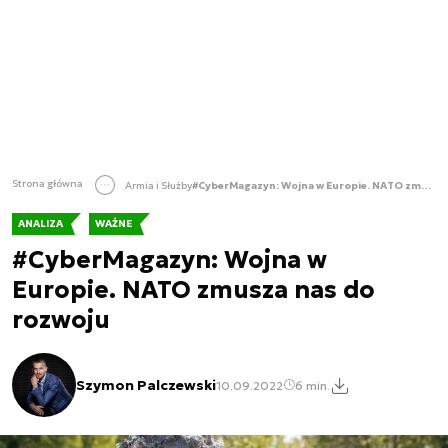
Strona główna
Armia i Służby
#CyberMagazyn: Wojna w Europie. NATO zmusza nas do rozwoju
ANALIZA
WAŻNE
#CyberMagazyn: Wojna w
Europie. NATO zmusza nas do
rozwoju
Szymon Palczewski
10.09.2022
6 min.