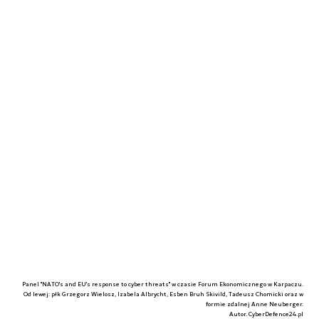
Panel "NATO's and EU's response to cyber threats" w czasie Forum Ekonomicznego w Karpaczu.
Od lewej: płk Grzegorz Wielosz, Izabela Albrycht, Esben Bruh Skivild, Tadeusz Chomicki oraz w
formie zdalnej Anne Neuberger.
Autor. CyberDefence24.pl