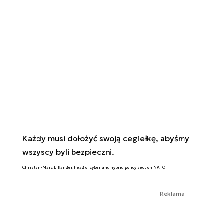
Każdy musi dołożyć swoją cegiełkę, abyśmy
wszyscy byli bezpieczni.
Christan-Marc Liflander, head of cyber and hybrid policy section NATO
Reklama