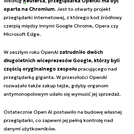
Według
Reutersa
,
przeglądarka OpenAI ma być
oparta na Chromium
. Jest to otwarty projekt
przeglądarki internetowej, z którego kod źródłowy
czerpią między innymi Google Chrome, Opera czy
Microsoft Edge.
W zeszłym roku OpenAI
zatrudniło dwóch
długoletnich wiceprezesów Google, którzy byli
częścią oryginalnego zespołu
pracującego nad
przeglądarką giganta. W przeszłości OpenAI
rozważało także zakup tejże, gdyby organom
antymonopolowym udało się wymusić jej sprzedaż.
Ostatecznie Open AI postawiło na budowę własnej
przeglądarki, co zapewni jej pełną kontrolę nad
danymi użytkowników.