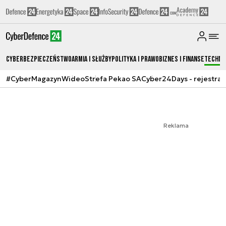
Cyberbezpieczeństwo
Armia i Służby
Polityka i prawo
Biznes i Finanse
Techno
#CyberMagazyn
Wideo
Strefa Pekao SA
Cyber24Days - rejestrac
Reklama