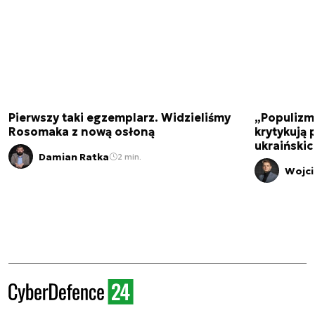
Pierwszy taki egzemplarz. Widzieliśmy
„Populizm 
Rosomaka z nową osłoną
krytykują 
ukraiński
Damian Ratka
2 min.
Wojci