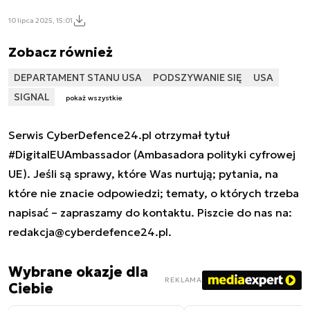
10 lipca 2025, 15:01
Zobacz również
DEPARTAMENT STANU USA
PODSZYWANIE SIĘ
USA
SIGNAL
pokaż wszystkie
Serwis CyberDefence24.pl otrzymał tytuł
#DigitalEUAmbassador (Ambasadora polityki cyfrowej
UE). Jeśli są sprawy, które Was nurtują; pytania, na
które nie znacie odpowiedzi; tematy, o których trzeba
napisać – zapraszamy do kontaktu. Piszcie do nas na:
redakcja@cyberdefence24.pl
.
Wybrane okazje dla
REKLAMA
Ciebie