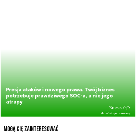
Presja ataków i nowego prawa. Twój biznes
potrzebuje prawdziwego SOC-a, a nie jego
atrapy
8 min.
Materiał sponsorowany
Mogą Cię zainteresować