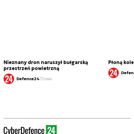
Nieznany dron naruszył bułgarską
Płoną kole
przestrzeń powietrzną
Defen
Defence24
1 min.