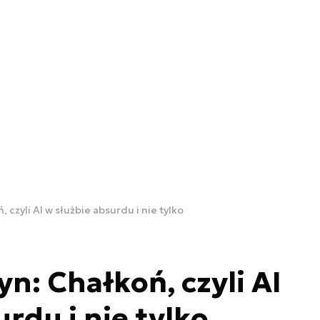
czyli AI w służbie absurdu i nie tylko
: Chałkoń, czyli AI
rdu i nie tylko