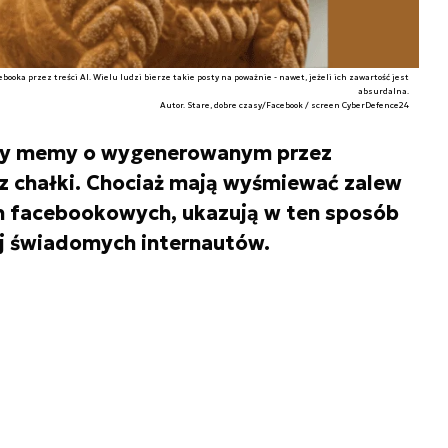
oka przez treści AI. Wielu ludzi bierze takie posty na poważnie - nawet, jeżeli ich zawartość jest
absurdalna.
Autor. Stare, dobre czasy/Facebook / screen CyberDefence24
ały memy o wygenerowanym przez
 z chałki. Chociaż mają wyśmiewać zalew
ach facebookowych, ukazują w ten sposób
ej świadomych internautów.