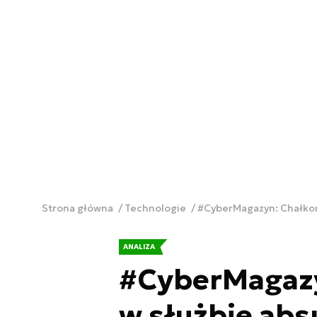
Strona główna
Technologie
#CyberMagazyn: Chałkoń, 
ANALIZA
#CyberMagazyn
w służbie absu