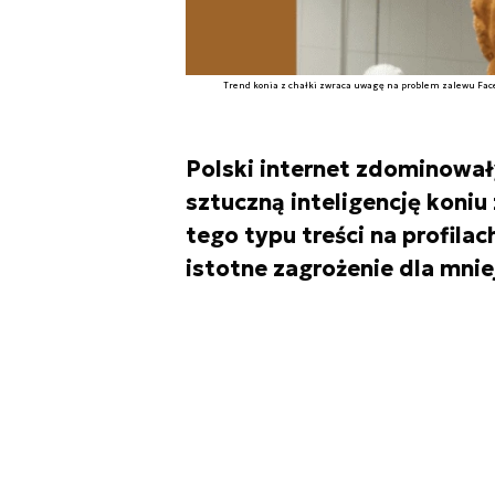
Trend konia z chałki zwraca uwagę na problem zalewu Facebo
Polski internet zdominow
sztuczną inteligencję koniu
tego typu treści na profil
istotne zagrożenie dla mni