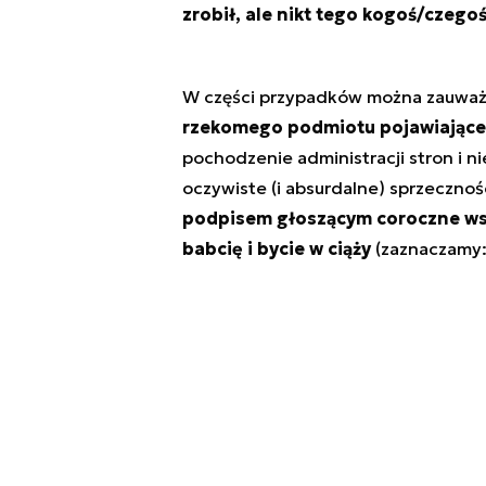
zrobił, ale nikt tego kogoś/czego
W części przypadków można zauwa
rzekomego podmiotu pojawiające
pochodzenie administracji stron i n
oczywiste (i absurdalne) sprzecznośc
podpisem głoszącym coroczne wsp
babcię i bycie w ciąży
(zaznaczamy: 