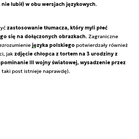
ś nie lubił) w obu wersjach językowych
.
żyć
zastosowanie tłumacza, który myli płeć
go się na dołączonych obrazkach
. Zagraniczne
iezrozumienie
języka polskiego
potwierdzały również
i, jak
zdjęcie chłopca z tortem na 3 urodziny z
ominanie III wojny światowej, wysadzenie przez
taki post istnieje naprawdę).