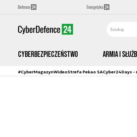
Cyberbezpieczeństwo
Armia i Służ
#CyberMagazyn
Wideo
Strefa Pekao SA
Cyber24Days - r