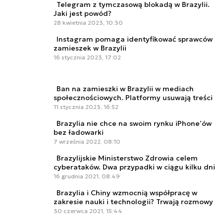
Telegram z tymczasową blokadą w Brazylii.
Jaki jest powód?
28 kwietnia 2023, 10:30
Instagram pomaga identyfikować sprawców
zamieszek w Brazylii
16 stycznia 2023, 17:02
Ban na zamieszki w Brazylii w mediach
społecznościowych. Platformy usuwają treści
11 stycznia 2023, 16:52
Brazylia nie chce na swoim rynku iPhone’ów
bez ładowarki
7 września 2022, 08:10
Brazylijskie Ministerstwo Zdrowia celem
cyberataków. Dwa przypadki w ciągu kilku dni
16 grudnia 2021, 08:49
Brazylia i Chiny wzmocnią współpracę w
zakresie nauki i technologii? Trwają rozmowy
30 czerwca 2021, 15:44