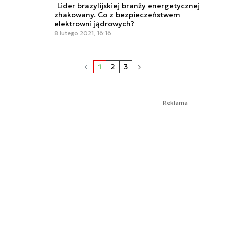
Lider brazylijskiej branży energetycznej
zhakowany. Co z bezpieczeństwem
elektrowni jądrowych?
8 lutego 2021, 16:16
1
2
3
Reklama