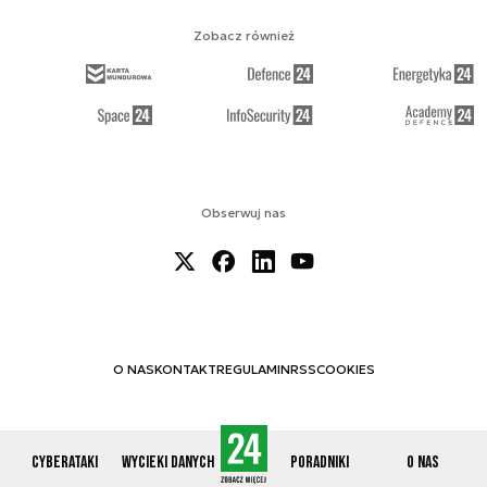
Zobacz również
Obserwuj nas
O NAS
KONTAKT
REGULAMIN
RSS
COOKIES
Cyberataki
Wycieki danych
Poradniki
O nas
© 2012-2026 CYBERDEFENCE24