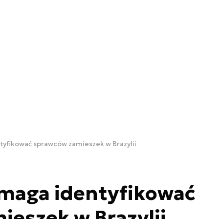
yfikować sprawców zamieszek w Brazylii
maga identyfikować
eszek w Brazylii