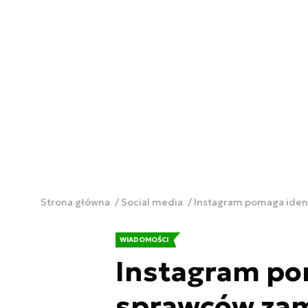
Strona główna
Social media
Instagram pomaga ident
WIADOMOŚCI
Instagram po
sprawców zami