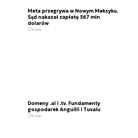
Meta przegrywa w Nowym Meksyku.
Sąd nakazał zapłatę 567 mln
dolarów
3 min.
Domeny .ai i .tv. Fundamenty
gospodarek Anguilli i Tuvalu
3 min.