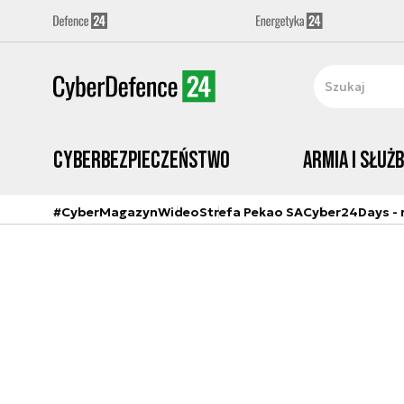
Cyberbezpieczeństwo
Armia i Służ
#CyberMagazyn
Wideo
Strefa Pekao SA
Cyber24Days - r