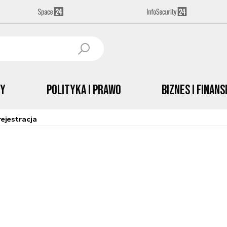
by
Polityka i prawo
Biznes i Finans
ejestracja