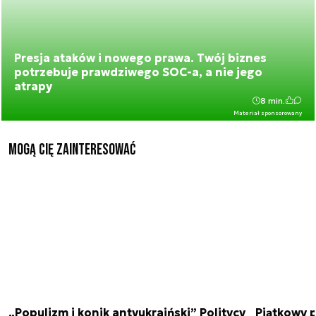
Presja ataków i nowego prawa. Twój biznes
potrzebuje prawdziwego SOC-a, a nie jego
atrapy
8 min.
Materiał sponsorowany
Mogą Cię zainteresować
„Populizm i konik antyukraiński” Politycy
Piątkowy 