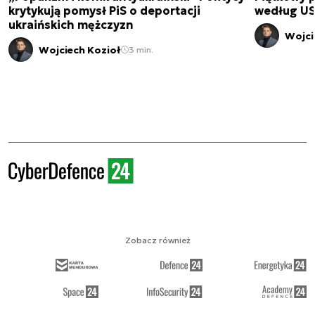
krytykują pomysł PiS o deportacji
według USA
ukraińskich mężczyzn
Wojci
Wojciech Kozioł
3 min.
Zobacz również