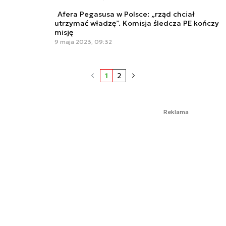
Afera Pegasusa w Polsce: „rząd chciał
utrzymać władzę”. Komisja śledcza PE kończy
misję
9 maja 2023, 09:32
1
2
Reklama