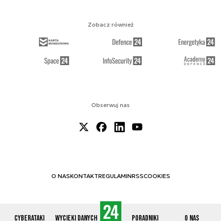
Zobacz również
Obserwuj nas
O NAS
KONTAKT
REGULAMIN
RSS
COOKIES
Cyberataki
Wycieki danych
Poradniki
O nas
© 2012-2026 CYBERDEFENCE24