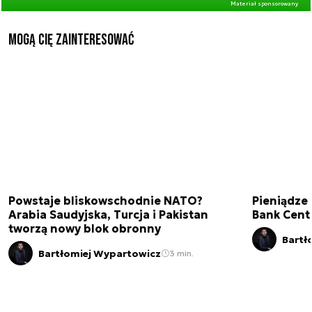
Materiał sponsorowany
Mogą Cię zainteresować
Powstaje bliskowschodnie NATO?
Pieniądze
Arabia Saudyjska, Turcja i Pakistan
Bank Cent
tworzą nowy blok obronny
Bartł
Bartłomiej Wypartowicz
3 min.