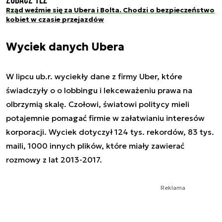
Zobacz też
Rząd weźmie się za Ubera i Bolta. Chodzi o bezpieczeństwo
kobiet w czasie przejazdów
Wyciek danych Ubera
W lipcu ub.r. wyciekły dane z firmy Uber, które
świadczyły o o lobbingu i lekceważeniu prawa na
olbrzymią skalę. Czołowi, światowi politycy mieli
potajemnie pomagać firmie w załatwianiu interesów
korporacji. Wyciek dotyczył 124 tys. rekordów, 83 tys.
maili, 1000 innych plików, które miały zawierać
rozmowy z lat 2013-2017.
Reklama