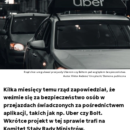
Rząd chce uregulować przejazdy Uberem czy Boltem pod względem bezpieczeństwa.
Autor. Viktor Avdeev/ Unsplash/ Domena publiczna
Kilka miesięcy temu rząd zapowiedział, że
weźmie się za bezpieczeństwo osób w
przejazdach świadczonych za pośrednictwem
aplikacji, takich jak np. Uber czy Bolt.
Wkrótce projekt w tej sprawie trafi na
Komitet Stały Rady Ministrów.