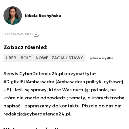
Nikola Bochyńska
14 lutego 2023, 08:40
Zobacz również
UBER
BOLT
NOWELIZACJA USTAWY
pokaż wszystkie
Serwis CyberDefence24.pl otrzymał tytuł
#DigitalEUAmbassador (Ambasadora polityki cyfrowej
UE). Jeśli są sprawy, które Was nurtują; pytania, na
które nie znacie odpowiedzi; tematy, o których trzeba
napisać – zapraszamy do kontaktu. Piszcie do nas na:
redakcja@cyberdefence24.pl
.