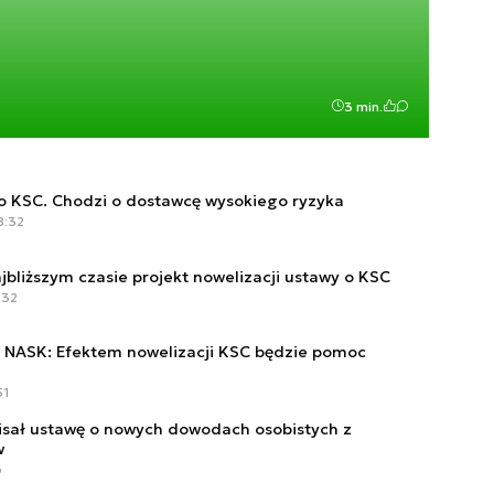
3 min.
o KSC. Chodzi o dostawcę wysokiego ryzyka
8:32
jbliższym czasie projekt nowelizacji ustawy o KSC
:32
ki, NASK: Efektem nowelizacji KSC będzie pomoc
51
sał ustawę o nowych dowodach osobistych z
w
6