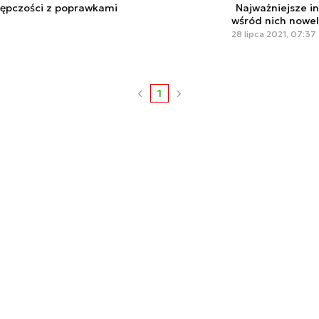
tępczości z poprawkami
Najważniejsze i
wśród nich nowel
28 lipca 2021, 07:37
1