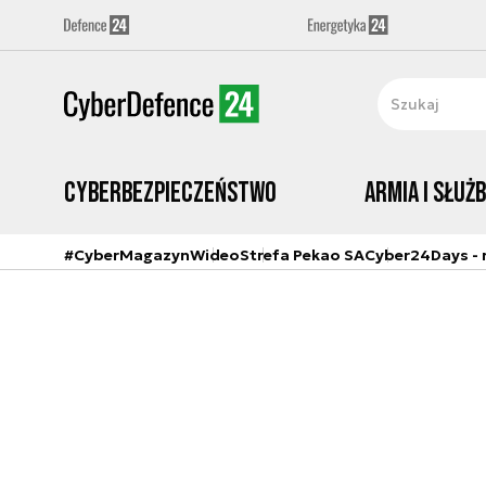
Cyberbezpieczeństwo
Armia i Służ
#CyberMagazyn
Wideo
Strefa Pekao SA
Cyber24Days - r