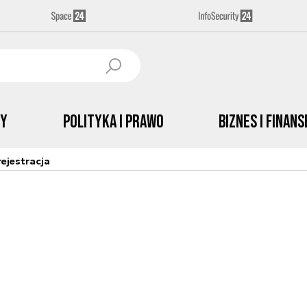
by
Polityka i prawo
Biznes i Finans
ejestracja