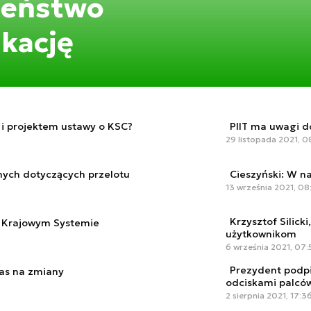
zeństwo
ikację
G i projektem ustawy o KSC?
PIIT ma uwagi d
29 listopada 2021, 0
nych dotyczących przelotu
Cieszyński: W na
13 września 2021, 08
Krzysztof Silic
o Krajowym Systemie
użytkownikom
6 września 2021, 07:
Prezydent podpi
zas na zmiany
odciskami palcó
2 sierpnia 2021, 17:3