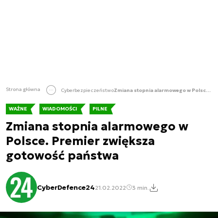
Strona główna
Cyberbezpieczeństwo
Zmiana stopnia alarmowego w Polsce. Premier zwiększa gotowość państwa
WAŻNE
WIADOMOŚCI
PILNE
Zmiana stopnia alarmowego w
Polsce. Premier zwiększa
gotowość państwa
CyberDefence24
21.02.2022
3 min.