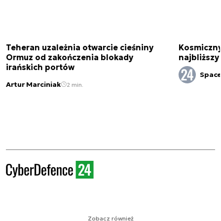
Teheran uzależnia otwarcie cieśniny
Kosmiczny 
Ormuz od zakończenia blokady
najbliższy
irańskich portów
Spac
Artur Marciniak
2 min.
Zobacz również