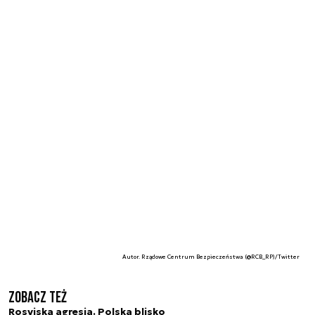
Autor. Rządowe Centrum Bezpieczeństwa (@RCB_RP)/Twitter
Zobacz też
Rosyjska agresja. Polska blisko