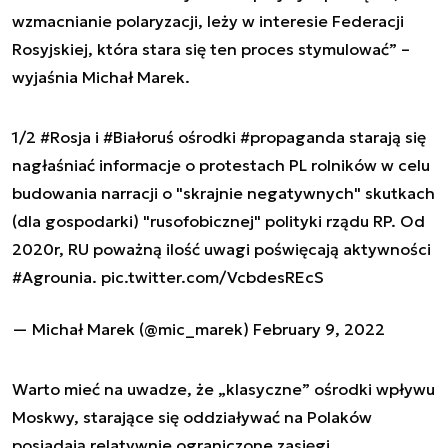
wzmacnianie polaryzacji, leży w interesie Federacji
Rosyjskiej, która stara się ten proces stymulować” –
wyjaśnia Michał Marek.
1/2
#Rosja
i
#Białoruś
ośrodki
#propaganda
starają się
nagłaśniać informacje o protestach PL rolników w celu
budowania narracji o "skrajnie negatywnych" skutkach
(dla gospodarki) "rusofobicznej" polityki rządu RP. Od
2020r, RU poważną ilość uwagi poświęcają aktywności
#Agrounia
.
pic.twitter.com/VcbdesREcS
— Michał Marek (@mic_marek)
February 9, 2022
Warto mieć na uwadze, że „klasyczne” ośrodki wpływu
Moskwy, starające się oddziaływać na Polaków
posiadają relatywnie ograniczone zasięgi.