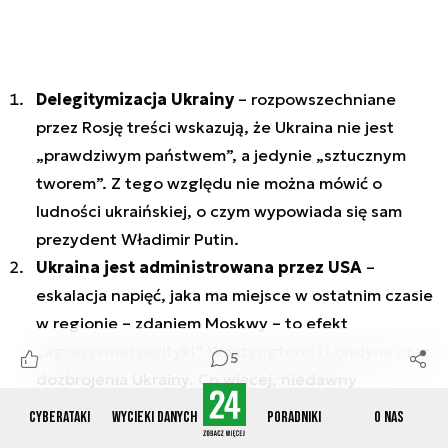
Delegitymizacja Ukrainy
– rozpowszechniane
przez Rosję treści wskazują, że Ukraina nie jest
„prawdziwym państwem”, a jedynie „sztucznym
tworem”. Z tego względu nie można mówić o
ludności ukraińskiej, o czym wypowiada się sam
prezydent Władimir Putin.
Ukraina jest administrowana przez USA
–
eskalacja napięć, jaka ma miejsce w ostatnim czasie
w regionie – zdaniem Moskwy – to efekt
„agresywnej polityki” Waszyngtonu i Londynu oraz
5
dozbrojenia Ukrainy. Co więcej, niedawny
cyberatak na ukraińskie strony rządowe przypisuje
Cyberataki
Wycieki danych
Poradniki
O nas
się USA i Wielkiej Brytanii, ponieważ miałoby to