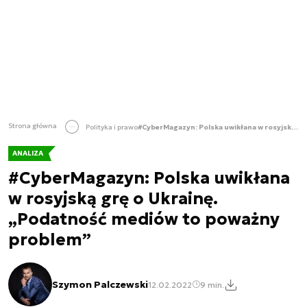
Strona główna
Polityka i prawo
#CyberMagazyn: Polska uwikłana w rosyjską grę o Ukrainę. „Podatność mediów to poważny problem”
ANALIZA
#CyberMagazyn: Polska uwikłana
w rosyjską grę o Ukrainę.
„Podatność mediów to poważny
problem”
Szymon Palczewski
12.02.2022
9 min.