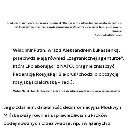
Przykłady materiałów stworzonych na potrzeby Rosji po serii spotkań liderów państw zachodnich.
Ich treść dotyczy m.in. rzekomych planów wojska Ukrainy do przeprowadzenia ofensywy na
Donbas.
Autor. CyberDefence24
Władimir Putin, wraz z Aleksandrem Łukaszenką,
przeciwdziałają również „zagranicznej agenturze”,
która „kolaborując” z NATO, pragnie zniszczyć
Federację Rosyjską i Białoruś (chodzi o opozycję
rosyjską i białoruską – red.).
Michał Marek, dyrektor Centrum Badań nad Współczesnym Środowiskiem Bezpieczeństwa
Jego zdaniem, działalność dezinformacyjna Moskwy i
Mińska służy również usprawiedliwianiu kroków
podejmowanych przez władze, np. związanych z