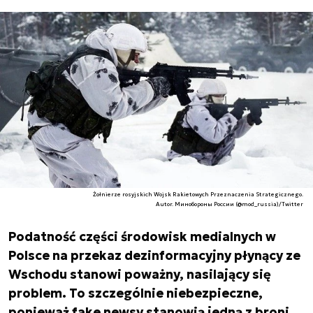
Żołnierze rosyjskich Wojsk Rakietowych Przeznaczenia Strategicznego.
Autor. Минобороны России (@mod_russia)/Twitter
Podatność części środowisk medialnych w
Polsce na przekaz dezinformacyjny płynący ze
Wschodu stanowi poważny, nasilający się
problem. To szczególnie niebezpieczne,
ponieważ fake newsy stanowią jedną z broni