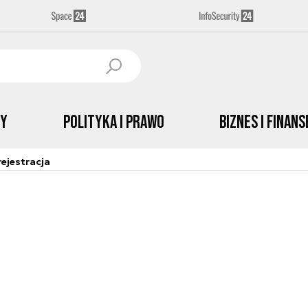
by
Polityka i prawo
Biznes i Finans
ejestracja