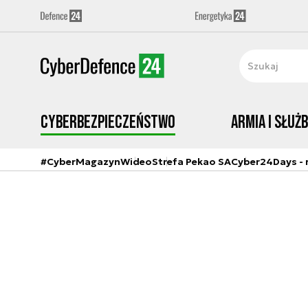
Cyberbezpieczeństwo
Armia i Służ
#CyberMagazyn
Wideo
Strefa Pekao SA
Cyber24Days - r