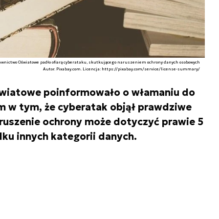
wnictwo Oświatowe padło ofiarą cyberataku, skutkującego naruszeniem ochrony danych osobowych
Autor. Pixabay.com. Licencja: https://pixabay.com/service/license-summary/
wiatowe poinformowało o włamaniu do
m w tym, że cyberatak objął prawdziwe
ruszenie ochrony może dotyczyć prawie 5
ku innych kategorii danych.