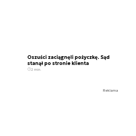
Oszuści zaciągnęli pożyczkę. Sąd
stanął po stronie klienta
2 min.
Reklama