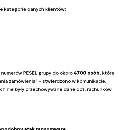
 kategorie danych klientów:
ż numerów PESEL grupy do około
4700 osób
, które
ania zamówienia”
– stwierdzono w komunikacie.
ach nie były przechowywane dane dot. rachunków
opodobny atak ransomware