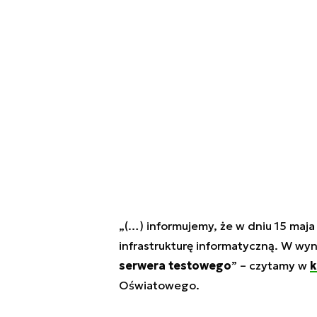
„(…) informujemy, że w dniu 15 maj
infrastrukturę informatyczną. W wy
serwera testowego
”
– czytamy w
k
Oświatowego.