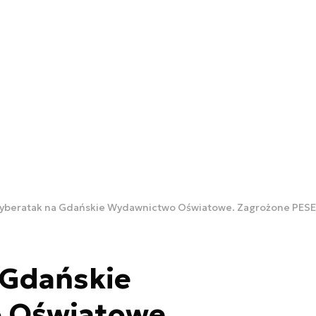
yberatak na Gdańskie Wydawnictwo Oświatowe. Zagrożone PESEL
 Gdańskie
 Oświatowe.