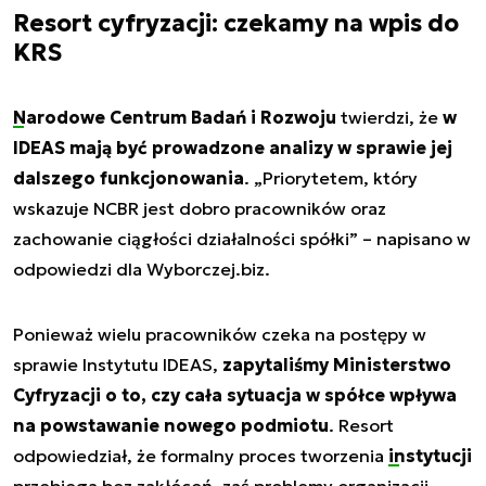
Resort cyfryzacji: czekamy na wpis do
KRS
Narodowe Centrum Badań i Rozwoju
twierdzi, że
w
IDEAS mają być prowadzone analizy w sprawie jej
dalszego funkcjonowania
. „
Priorytetem, który
wskazuje NCBR jest dobro pracowników oraz
zachowanie ciągłości działalności spółki
” – napisano w
odpowiedzi dla Wyborczej.biz.
Ponieważ wielu pracowników czeka na postępy w
sprawie Instytutu IDEAS,
zapytaliśmy Ministerstwo
Cyfryzacji o to, czy cała sytuacja w spółce wpływa
na powstawanie nowego podmiotu
. Resort
odpowiedział, że formalny proces tworzenia
instytucji
przebiega bez zakłóceń, zaś problemy organizacji