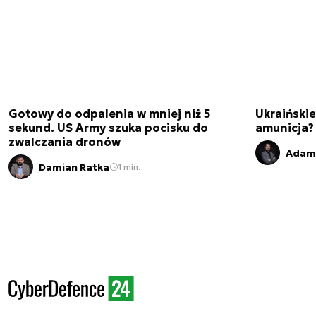
Gotowy do odpalenia w mniej niż 5
Ukraińskie
sekund. US Army szuka pocisku do
amunicja
zwalczania dronów
Adam 
Damian Ratka
1 min.