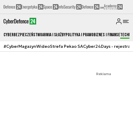
Cyberbezpieczeństwo
Armia i Służby
Polityka i prawo
Biznes i Finanse
Techno
#CyberMagazyn
Wideo
Strefa Pekao SA
Cyber24Days - rejestrac
Reklama