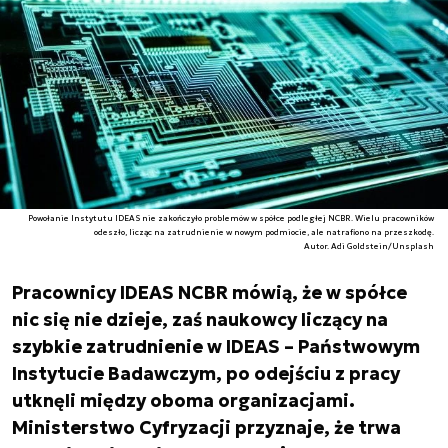
Powołanie Instytutu IDEAS nie zakończyło problemów w spółce podległej NCBR. Wielu pracowników
odeszło, licząc na zatrudnienie w nowym podmiocie, ale natrafiono na przeszkodę.
Autor. Adi Goldstein/Unsplash
Pracownicy IDEAS NCBR mówią, że w spółce
nic się nie dzieje, zaś naukowcy liczący na
szybkie zatrudnienie w IDEAS – Państwowym
Instytucie Badawczym, po odejściu z pracy
utknęli między oboma organizacjami.
Ministerstwo Cyfryzacji przyznaje, że trwa