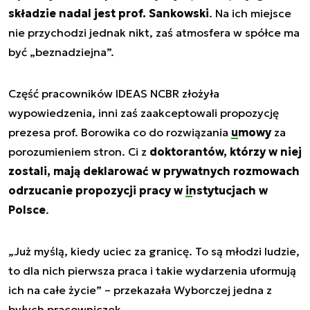
składzie nadal jest prof. Sankowski
. Na ich miejsce
nie przychodzi jednak nikt, zaś atmosfera w spółce ma
być „beznadziejna”.
Część pracowników IDEAS NCBR złożyła
wypowiedzenia, inni zaś zaakceptowali propozycję
prezesa prof. Borowika co do rozwiązania
umowy
za
porozumieniem stron. Ci z
doktorantów, którzy w niej
zostali, mają deklarować w prywatnych rozmowach
odrzucanie propozycji pracy w
instytucjach
w
Polsce
.
„
Już myślą, kiedy uciec za granicę. To są młodzi ludzie,
to dla nich pierwsza praca i takie wydarzenia uformują
ich na całe życie
” – przekazała Wyborczej jedna z
byłych pracowniczek.