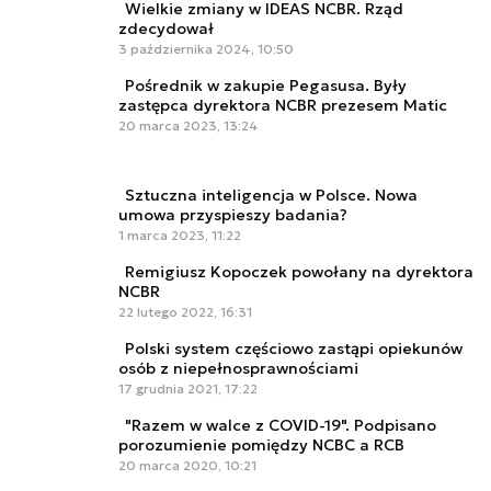
Wielkie zmiany w IDEAS NCBR. Rząd
zdecydował
3 października 2024, 10:50
Pośrednik w zakupie Pegasusa. Były
zastępca dyrektora NCBR prezesem Matic
20 marca 2023, 13:24
Sztuczna inteligencja w Polsce. Nowa
umowa przyspieszy badania?
1 marca 2023, 11:22
Remigiusz Kopoczek powołany na dyrektora
NCBR
22 lutego 2022, 16:31
Polski system częściowo zastąpi opiekunów
osób z niepełnosprawnościami
17 grudnia 2021, 17:22
"Razem w walce z COVID-19". Podpisano
porozumienie pomiędzy NCBC a RCB
20 marca 2020, 10:21