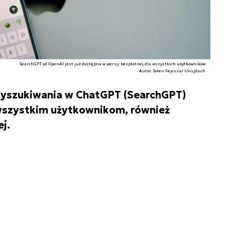
SearchGPT od OpenAI jest już dostępna w wersji bezpłatnej dla wszystkich użytkowników
Autor. Solen Feyissa/ Unsplash
 wyszukiwania w ChatGPT (SearchGPT)
wszystkim użytkownikom, również
j.