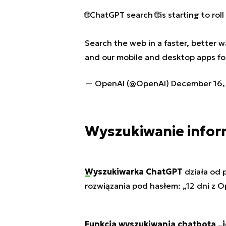
🌐ChatGPT search 🌐is starting to roll
Search the web in a faster, better 
and our mobile and desktop apps for
— OpenAI (@OpenAI)
December 16,
Wyszukiwanie infor
Wyszukiwarka ChatGPT
działa od 
rozwiązania pod hasłem: „12 dni z O
Funkcja wyszukiwania chatbota „j