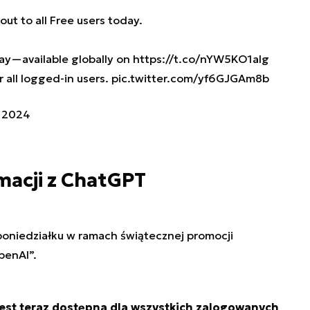
 out to all Free users today.
way—available globally on
https://t.co/nYW5KO1aIg
 all logged-in users.
pic.twitter.com/yf6GJGAm8b
 2024
macji z ChatGPT
poniedziałku w ramach świątecznej promocji
penAI”.
est teraz dostępna dla wszystkich zalogowanych