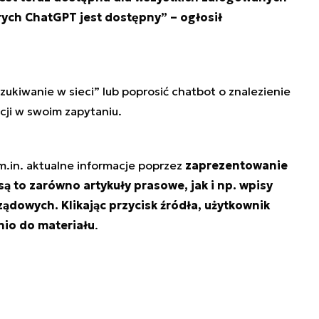
rych ChatGPT jest dostępny
” – ogłosił
ukiwanie w sieci” lub poprosić chatbot o znalezienie
cji w swoim zapytaniu.
m.in. aktualne informacje poprzez
zaprezentowanie
są to zarówno artykuły prasowe, jak i np. wpisy
ądowych. Klikając przycisk źródła, użytkownik
nio do materiału
.