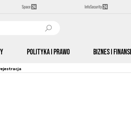
by
Polityka i prawo
Biznes i Finans
ejestracja