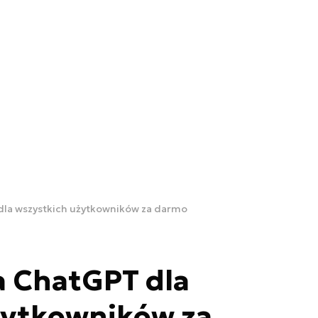
la wszystkich użytkowników za darmo
 ChatGPT dla
żytkowników za