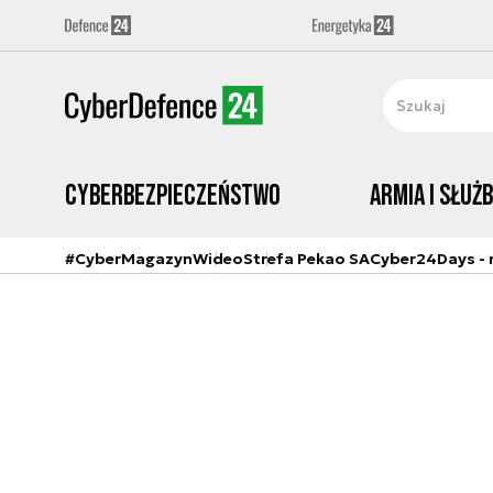
Cyberbezpieczeństwo
Armia i Służ
#CyberMagazyn
Wideo
Strefa Pekao SA
Cyber24Days - r