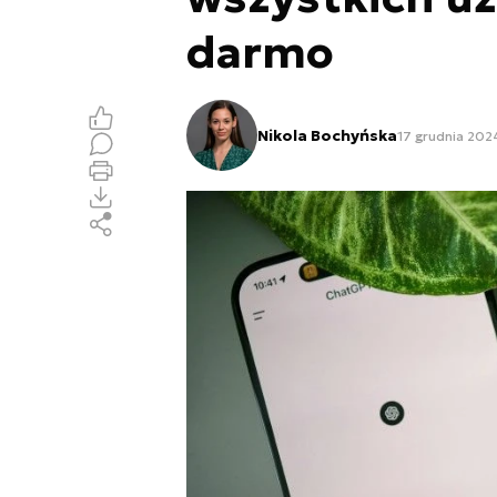
darmo
Nikola Bochyńska
17 grudnia 2024