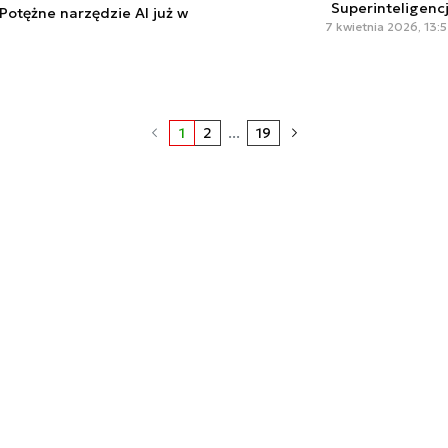
Superinteligenc
 Potężne narzędzie AI już w
7 kwietnia 2026, 13:
1
2
...
19