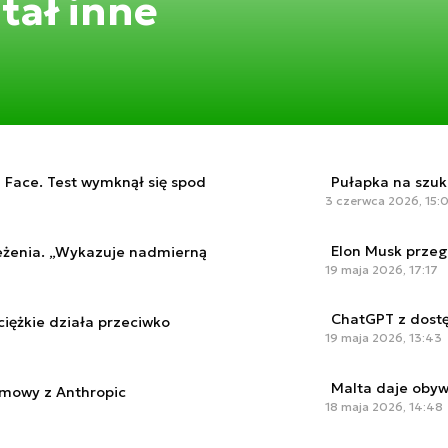
tał inne
Face. Test wymknął się spod
Pułapka na szuk
3 czerwca 2026, 15:
Elon Musk przeg
żenia. „Wykazuje nadmierną
19 maja 2026, 17:17
ChatGPT z dost
iężkie działa przeciwko
19 maja 2026, 13:43
Malta daje oby
zmowy z Anthropic
18 maja 2026, 14:48