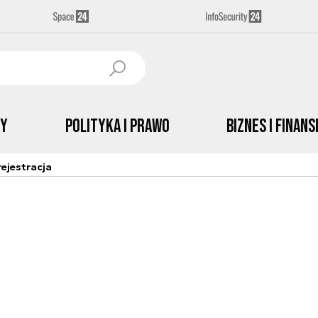
by
Polityka i prawo
Biznes i Finans
ejestracja