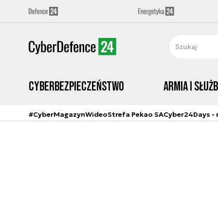
Cyberbezpieczeństwo
Armia i Służ
#CyberMagazyn
Wideo
Strefa Pekao SA
Cyber24Days - r