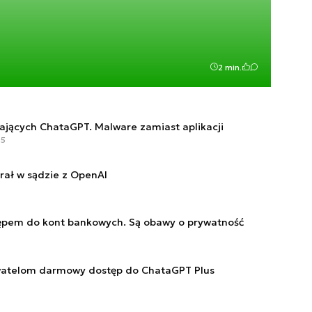
2 min.
ających ChataGPT. Malware zamiast aplikacji
05
rał w sądzie z OpenAI
ępem do kont bankowych. Są obawy o prywatność
watelom darmowy dostęp do ChataGPT Plus