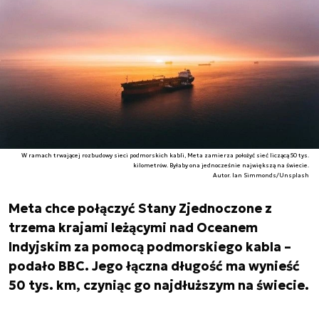
W ramach trwającej rozbudowy sieci podmorskich kabli, Meta zamierza położyć sieć liczącą 50 tys.
kilometrów. Byłaby ona jednocześnie największą na świecie.
Autor. Ian Simmonds/Unsplash
Meta chce połączyć Stany Zjednoczone z
trzema krajami leżącymi nad Oceanem
Indyjskim za pomocą podmorskiego kabla –
podało BBC. Jego łączna długość ma wynieść
50 tys. km, czyniąc go najdłuższym na świecie.