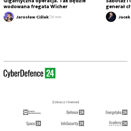
Gigantyczna operacja. Tak będzie
Sabotaż i 
wodowana fregata Wicher
generał ch
Jarosław Ciślak
Jacek
5 min.
Zobacz również