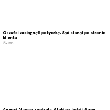
Oszuści zaciągnęli pożyczkę. Sąd stanął po stronie
klienta
2 min.
Agenci AI poza kontrolą. Ataki na ludzi i firmy