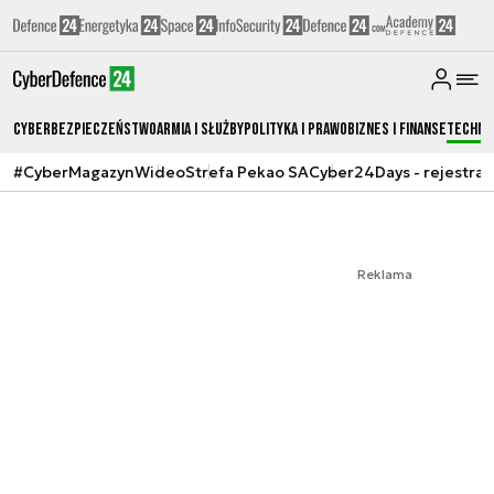
Cyberbezpieczeństwo
Armia i Służby
Polityka i prawo
Biznes i Finanse
Techno
#CyberMagazyn
Wideo
Strefa Pekao SA
Cyber24Days - rejestrac
Reklama