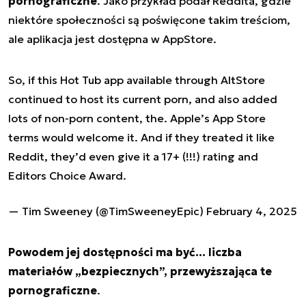
pornograficzne
. Jako przykład podał Reddita, gdzie
niektóre społeczności są poświęcone takim treściom,
ale aplikacja jest dostępna w AppStore.
So, if this Hot Tub app available through AltStore
continued to host its current porn, and also added
lots of non-porn content, the. Apple’s App Store
terms would welcome it. And if they treated it like
Reddit, they’d even give it a 17+ (!!!) rating and
Editors Choice Award.
— Tim Sweeney (@TimSweeneyEpic)
February 4, 2025
Powodem jej dostępności ma być… liczba
materiałów „bezpiecznych”, przewyższająca te
pornograficzne
.