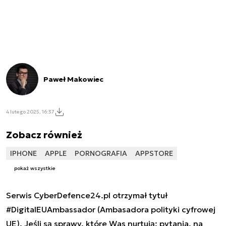
Paweł Makowiec
4 lutego 2025, 16:37
Zobacz również
IPHONE
APPLE
PORNOGRAFIA
APPSTORE
pokaż wszystkie
Serwis CyberDefence24.pl otrzymał tytuł
#DigitalEUAmbassador (Ambasadora polityki cyfrowej
UE). Jeśli są sprawy, które Was nurtują; pytania, na