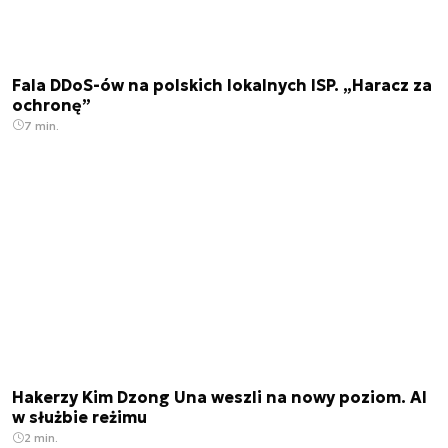
Fala DDoS-ów na polskich lokalnych ISP. „Haracz za
ochronę”
7 min.
Hakerzy Kim Dzong Una weszli na nowy poziom. AI
w służbie reżimu
2 min.