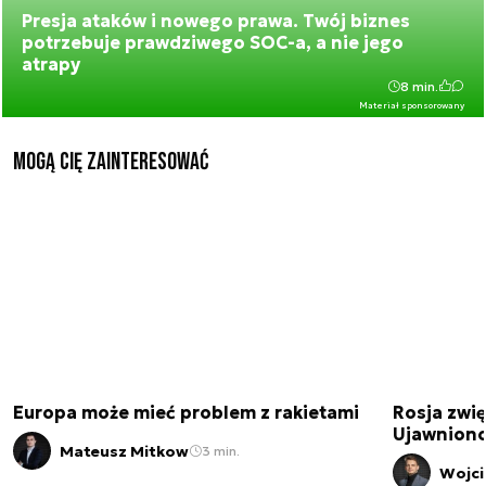
Presja ataków i nowego prawa. Twój biznes
potrzebuje prawdziwego SOC-a, a nie jego
atrapy
8 min.
Materiał sponsorowany
Mogą Cię zainteresować
Europa może mieć problem z rakietami
Rosja zwię
Ujawniono
Mateusz Mitkow
3 min.
Wojci