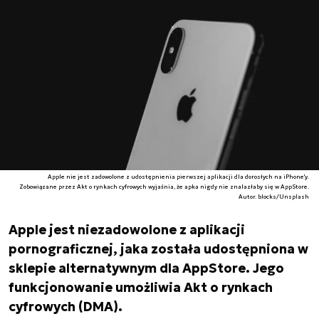
Apple nie jest zadowolone z udostępnienia pierwszej aplikacji dla dorosłych na iPhone'y.
Zobowiązane przez Akt o rynkach cyfrowych wyjaśnia, że apka nigdy nie znalazłaby się w AppStore.
Autor. blocks/Unsplash
Apple jest niezadowolone z aplikacji
pornograficznej, jaka została udostępniona w
sklepie alternatywnym dla AppStore. Jego
funkcjonowanie umożliwia Akt o rynkach
cyfrowych (DMA).