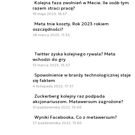
Kolejna faza zwolnień w Mecie. Ile osób tym
razem straci pracę?
19 maja 2023, 16:57
Meta tnie koszty. Rok 2023 rokiem
oszczędności?
28 marca 2023, 11:33
Twitter zyska kolejnego rywala? Meta
wchodzi do gry
13 marca 2023, 13:37
Spowolnienie w branży technologicznej staje
się faktem
4 listopada 2022, 17:31
Zuckerberg kolejny raz podpada
akcjonariuszom. Matawersum zagrożone?
31 października 2022, 13:06
Wyniki Facebooka. Co z metawersum?
27 października 2022, 13:56