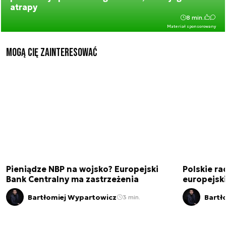
atrapy
8 min.
Materiał sponsorowany
Mogą Cię zainteresować
Pieniądze NBP na wojsko? Europejski
Polskie ra
Bank Centralny ma zastrzeżenia
europejski
Bartłomiej Wypartowicz
Bartł
3 min.