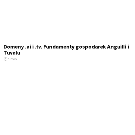
Domeny .ai i .tv. Fundamenty gospodarek Anguilli i
Tuvalu
3 min.