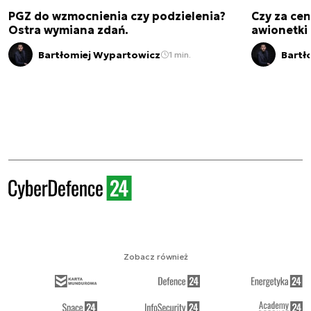
PGZ do wzmocnienia czy podzielenia?
Czy za cen
Ostra wymiana zdań.
awionetki 
Bartłomiej Wypartowicz
Bartł
1 min.
Zobacz również