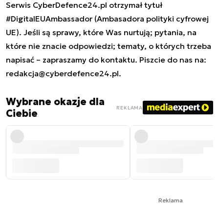
Serwis CyberDefence24.pl otrzymał tytuł
#DigitalEUAmbassador (Ambasadora polityki cyfrowej
UE). Jeśli są sprawy, które Was nurtują; pytania, na
które nie znacie odpowiedzi; tematy, o których trzeba
napisać – zapraszamy do kontaktu. Piszcie do nas na:
redakcja@cyberdefence24.pl
.
Wybrane okazje dla
REKLAMA
Ciebie
Reklama