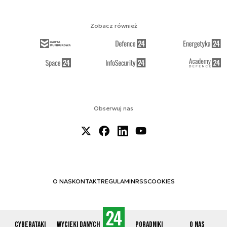
Zobacz również
Obserwuj nas
O NAS
KONTAKT
REGULAMIN
RSS
COOKIES
Cyberataki
Wycieki danych
Poradniki
O nas