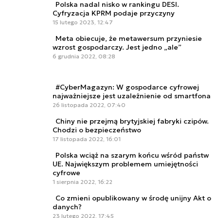
Polska nadal nisko w rankingu DESI.
Cyfryzacja KPRM podaje przyczyny
15 lutego 2023, 12:47
Meta obiecuje, że metawersum przyniesie
wzrost gospodarczy. Jest jedno „ale”
6 grudnia 2022, 08:28
#CyberMagazyn: W gospodarce cyfrowej
najważniejsze jest uzależnienie od smartfona
26 listopada 2022, 07:40
Chiny nie przejmą brytyjskiej fabryki czipów.
Chodzi o bezpieczeństwo
17 listopada 2022, 16:01
Polska wciąż na szarym końcu wśród państw
UE. Największym problemem umiejętności
cyfrowe
1 sierpnia 2022, 16:22
Co zmieni opublikowany w środę unijny Akt o
danych?
23 lutego 2022, 17:45