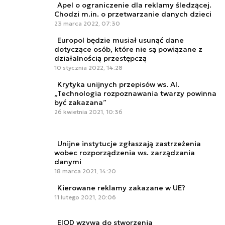
Apel o ograniczenie dla reklamy śledzącej.
Chodzi m.in. o przetwarzanie danych dzieci
23 marca 2022, 07:30
Europol będzie musiał usunąć dane
dotyczące osób, które nie są powiązane z
działalnością przestępczą
10 stycznia 2022, 14:28
Krytyka unijnych przepisów ws. AI.
„Technologia rozpoznawania twarzy powinna
być zakazana”
26 kwietnia 2021, 10:36
Unijne instytucje zgłaszają zastrzeżenia
wobec rozporządzenia ws. zarządzania
danymi
18 marca 2021, 14:20
Kierowane reklamy zakazane w UE?
11 lutego 2021, 20:06
EIOD wzywa do stworzenia