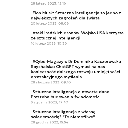
28 lutego 2023, 15:16
Elon Musk: Sztuczna inteligencja to jedno z
największych zagrożeń dla świata
20 lutego 2023, 08:03
Ataki irańskich dronów. Wojsko USA korzysta
ze sztucznej inteligencji
16 lutego 2023, 10:36
#CyberMagazyn: Dr Dominika Kaczorowska-
Spychalska: ChatGPT wymusi na nas
konieczność dalszego rozwoju umiejętności
abstrakcyjnego myślenia
28 stycznia 2023, 09:10
Sztuczna inteligencja a otwarte dane.
Potrzeba budowania świadomości
5 stycznia 2023, 17:47
Sztuczna inteligencja z własną
świadomością? "To niemożliwe"
28 grudnia 2022, 15:54