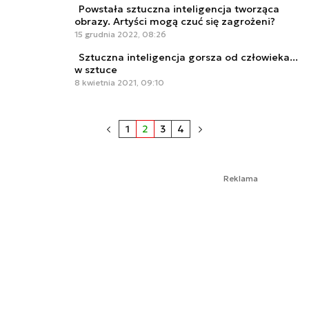
Powstała sztuczna inteligencja tworząca
obrazy. Artyści mogą czuć się zagrożeni?
15 grudnia 2022, 08:26
Sztuczna inteligencja gorsza od człowieka...
w sztuce
8 kwietnia 2021, 09:10
1
2
3
4
Reklama