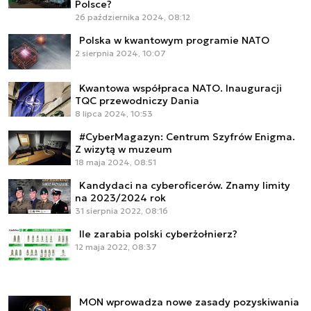
Polsce?
26 października 2024, 08:12
Polska w kwantowym programie NATO
2 sierpnia 2024, 10:07
Kwantowa współpraca NATO. Inauguracji
TQC przewodniczy Dania
8 lipca 2024, 10:53
#CyberMagazyn: Centrum Szyfrów Enigma.
Z wizytą w muzeum
18 maja 2024, 08:51
Kandydaci na cyberoficerów. Znamy limity
na 2023/2024 rok
31 sierpnia 2022, 08:16
Ile zarabia polski cyberżołnierz?
12 maja 2022, 08:37
MON wprowadza nowe zasady pozyskiwania