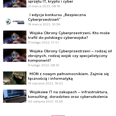
sprzętu IT, krypto i cyber
21 marca 2022, 08:16
I edycja konkursu „Bezpieczna
Cyberprzestrzeń”
16 marca 2022, 10:36
Wojska Obrony Cyberprzestrzeni. Kto może
trafić do polskiego cyberwojska?
11 lutego 2022, 17:41
Wojska Obrony Cyberprzestrzeni – rodzaj sił
zbrojnych, rodzaj wojsk czy specjalistyczny
komponent?
9 lutego 2022, 08:10
MON z nowym pełnomocnikiem. Zajmie się
łącznością i informatyką
19 stycznia 2022, 16:02
Wojskowe IT na zakupach – infrastruktura,
konsulting, doradztwo oraz cyberszkolenia
30 sierpnia 2021, 10:56