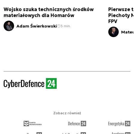
Wojsko szuka technicznych środków
Pierwsze t
materiałowych dla Homarów
Piechoty M
FPV
Adam Świerkowski
3 min.
Mateu
Zobacz również