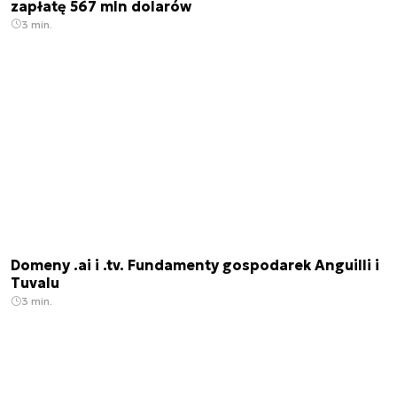
zapłatę 567 mln dolarów
3 min.
Domeny .ai i .tv. Fundamenty gospodarek Anguilli i
Tuvalu
3 min.