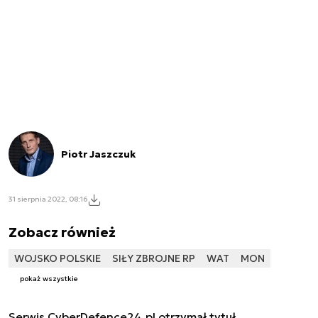
Piotr Jaszczuk
31 sierpnia 2022, 08:16
Zobacz również
WOJSKO POLSKIE
SIŁY ZBROJNE RP
WAT
MON
pokaż wszystkie
Serwis CyberDefence24.pl otrzymał tytuł