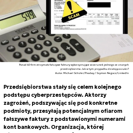
Ponad 40 firm otrzymało fałszywe faktury wykorzystujące wizerunek jednego ze znanych
przedsiębiorstw. Jak w tym przypadku działają oszuści?
Autor. Michael Schüler/Pixabay / Szymon Negacz/LinkedIn
Przedsiębiorstwa stały się celem kolejnego
podstępu cyberprzestępców. Aktorzy
zagrożeń, podszywając się pod konkretne
podmioty, przesyłają potencjalnym ofiarom
fałszywe faktury z podstawionymi numerami
kont bankowych. Organizacja, której