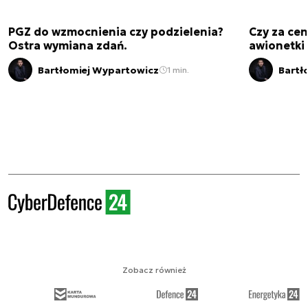
PGZ do wzmocnienia czy podzielenia?
Czy za cen
Ostra wymiana zdań.
awionetki 
Bartłomiej Wypartowicz
Bartł
1 min.
Zobacz również