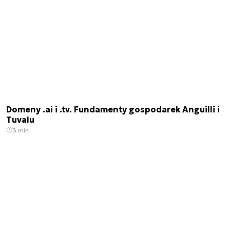
Domeny .ai i .tv. Fundamenty gospodarek Anguilli i
Tuvalu
3 min.