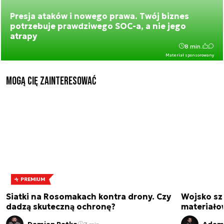
Presja ataków i nowego prawa. Twój biznes
potrzebuje prawdziwego SOC-a, a nie jego
atrapy
8 min.
Materiał sponsorowany
Mogą Cię zainteresować
PREMIUM
Siatki na Rosomakach kontra drony. Czy
Wojsko sz
dadzą skuteczną ochronę?
materiało