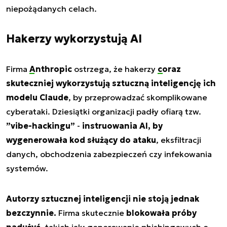
niepożądanych celach.
Hakerzy wykorzystują AI
Firma
Anthropic
ostrzega, że hakerzy
coraz
skuteczniej
wykorzystują sztuczną inteligencję ich
modelu Claude
, by przeprowadzać skomplikowane
cyberataki. Dziesiątki organizacji padły ofiarą tzw.
”vibe-hackingu”
-
instruowania AI, by
wygenerowała kod służący do ataku
, eksfiltracji
danych, obchodzenia zabezpieczeń czy infekowania
systemów.
Autorzy sztucznej inteligencji nie stoją jednak
bezczynnie.
Firma skutecznie
blokowała próby
nadużyć
, takich jak: generowanie phishingowych e-