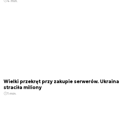
4 min.
Wielki przekręt przy zakupie serwerów. Ukraina
straciła miliony
1 min.