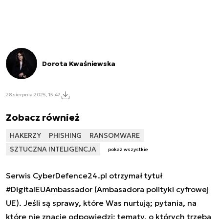
Dorota Kwaśniewska
28 sierpnia 2025, 15:47
Zobacz również
HAKERZY
PHISHING
RANSOMWARE
SZTUCZNA INTELIGENCJA
pokaż wszystkie
Serwis CyberDefence24.pl otrzymał tytuł
#DigitalEUAmbassador (Ambasadora polityki cyfrowej
UE). Jeśli są sprawy, które Was nurtują; pytania, na
które nie znacie odpowiedzi; tematy, o których trzeba