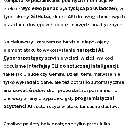
komputer w poszukiwaniu poufnych informacji. W
efekcie
wyciekło ponad 2,3 tysiąca poświadczeń
, w
tym tokeny
GitHuba
, klucze API do usług chmurowych
oraz dane dostępowe do baz i narzędzi analitycznych.
Najciekawszy i zarazem najbardziej niepokojący
element ataku to wykorzystanie
narzędzi AI
.
Cyberprzestępcy
sprytnie wpletli w złośliwy kod
popularne
interfejsy CLI do sztucznej inteligencji
,
takie jak Claude czy Gemini. Dzięki temu malware nie
tylko wykradało dane, ale też potrafiło automatycznie
analizować środowisko i prowadzić rozpoznanie. To
pierwszy znany przypadek, gdy
programistyczni
asystenci AI
zostali użyci w ataku łańcucha dostaw.
Złośliwe pakiety były dostępne tylko przez kilka