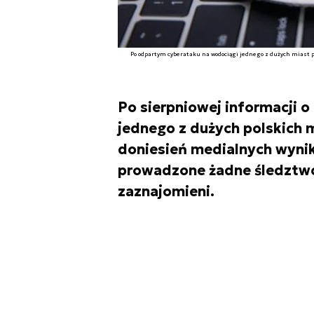
Po odpartym cyberataku na wodociągi jednego z dużych miast poj
Po sierpniowej informacji 
jednego z dużych polskich m
doniesień medialnych wynika
prowadzone żadne śledztwo,
zaznajomieni.