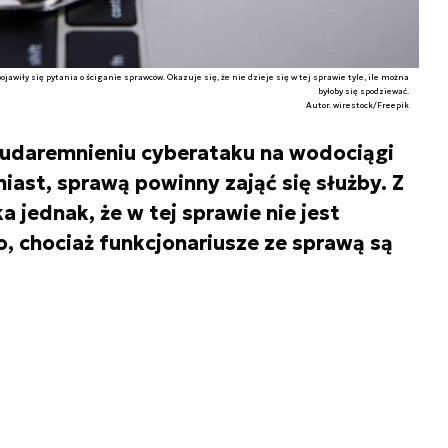
awiły się pytania o ściganie sprawców. Okazuje się, że nie dzieje się w tej sprawie tyle, ile można
byłoby się spodziewać.
Autor. wirestock/Freepik
o udaremnieniu cyberataku na wodociągi
iast, sprawą powinny zająć się służby. Z
 jednak, że w tej sprawie nie jest
 chociaż funkcjonariusze ze sprawą są