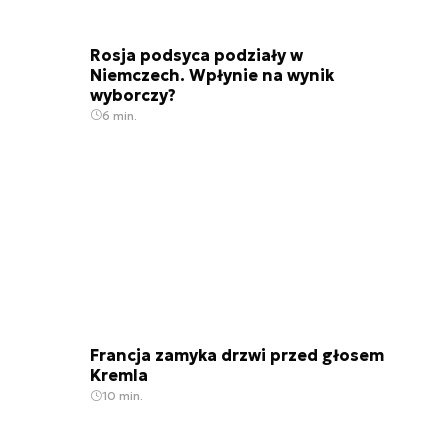
Rosja podsyca podziały w
Niemczech. Wpłynie na wynik
wyborczy?
6 min.
Francja zamyka drzwi przed głosem
Kremla
10 min.