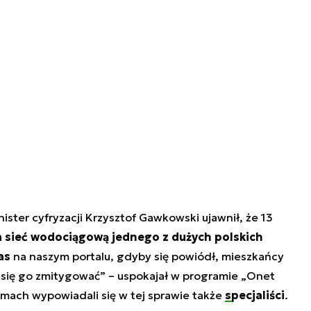
ister cyfryzacji Krzysztof Gawkowski ujawnił, że 13
a sieć wodociągową jednego z dużych polskich
as
na naszym portalu, gdyby się powiódł, mieszkańcy
 się go zmitygować
” – uspokajał w programie „Onet
amach wypowiadali się w tej sprawie także
specjaliści
.