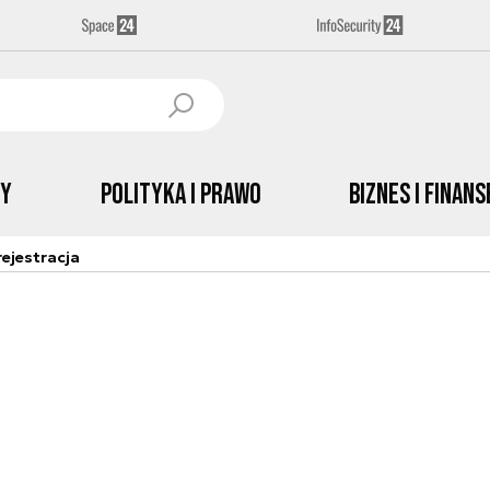
by
Polityka i prawo
Biznes i Finans
ejestracja