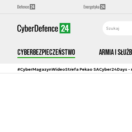
Cyberbezpieczeństwo
Armia i Służ
#CyberMagazyn
Wideo
Strefa Pekao SA
Cyber24Days - r