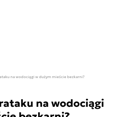
ataku na wodociągi w dużym mieście bezkarni?
rataku na wodociągi
cie bezkarni?