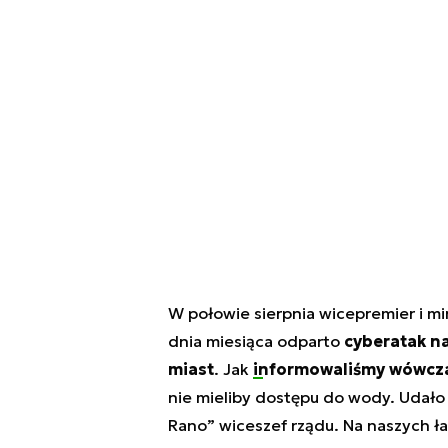
W połowie sierpnia wicepremier i min
dnia miesiąca odparto
cyberatak n
miast
. Jak
informowaliśmy wówcz
nie mieliby dostępu do wody.
Udało
Rano” wiceszef rządu. Na naszych ł