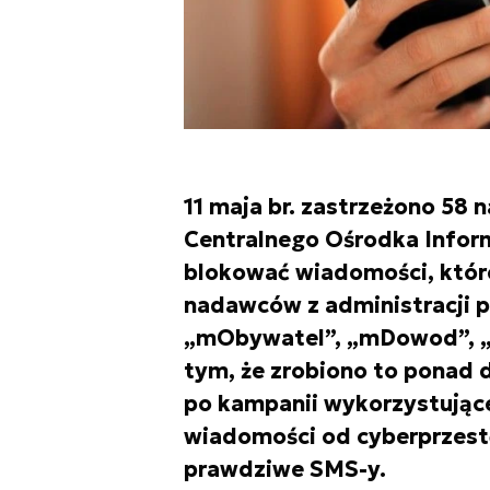
11 maja br. zastrzeżono 58
Centralnego Ośrodka Inform
blokować wiadomości, któr
nadawców z administracji pu
„mObywatel”, „mDowod”, „e
tym, że zrobiono to ponad 
po kampanii wykorzystujące
wiadomości od cyberprzestę
prawdziwe SMS-y.