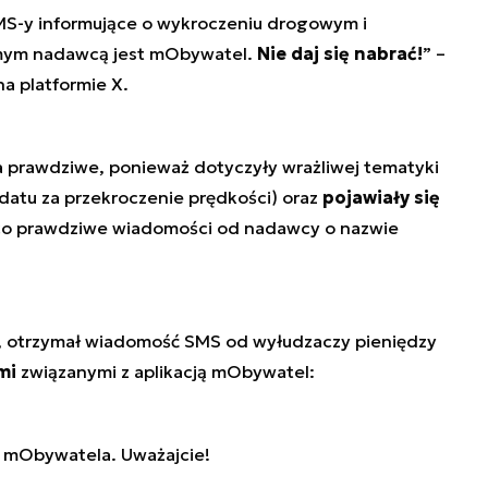
MS-y informujące o wykroczeniu drogowym i
mym nadawcą jest mObywatel.
Nie daj się nabrać!
”
–
na platformie X.
 prawdziwe, ponieważ dotyczyły wrażliwej tematyki
datu za przekroczenie prędkości) oraz
pojawiały się
co prawdziwe wiadomości od nadawcy o nazwie
a, otrzymał wiadomość SMS od wyłudzaczy pieniędzy
mi
związanymi z aplikacją mObywatel:
d mObywatela. Uważajcie!