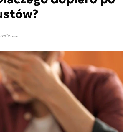
ustów?
:02
4 min.