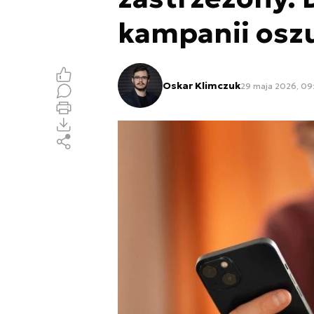
kampanii osz
Oskar Klimczuk
29 maja 2026, 09