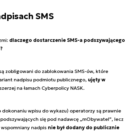
adpisach SMS
zmi:
dlaczego dostarczenie SMS-a podszywającego
?
są zobligowani do zablokowania SMS-ów, które
ariant nadpisu podmiotu publicznego,
ujęty w
szerzej na łamach Cyberpolicy NASK.
 po dokonaniu wpisu do wykazu) operatorzy są prawnie
 podszywających się pod nadawcę
„mObywatel”
, lecz
j wspomniany nadpis
nie był dodany do publicznie