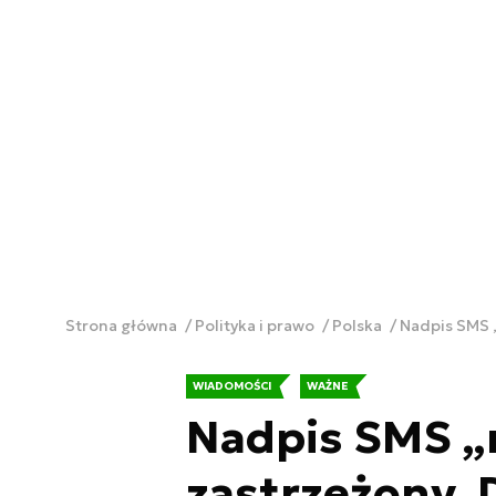
Strona główna
Polityka i prawo
Polska
Nadpis SMS 
WIADOMOŚCI
WAŻNE
Nadpis SMS „
zastrzeżony. 