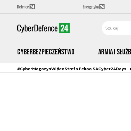
Cyberbezpieczeństwo
Armia i Służ
#CyberMagazyn
Wideo
Strefa Pekao SA
Cyber24Days - r