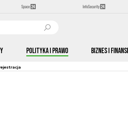
by
Polityka i prawo
Biznes i Finans
ejestracja