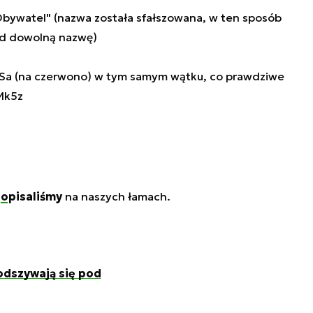
ywatel" (nazwa została sfałszowana, w ten sposób
od dowolną nazwę)
Sa (na czerwono) w tym samym wątku, co prawdziwe
Mk5z
w
opisaliśmy
na naszych łamach.
odszywają się pod