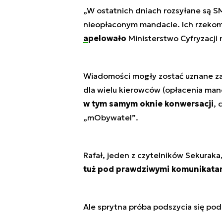
„W ostatnich dniach rozsyłane są S
nieopłaconym mandacie. Ich rzeko
apelowało
Ministerstwo Cyfryzacji 
Wiadomości mogły zostać uznane za
dla wielu kierowców (opłacenia man
w tym samym oknie konwersacji
, 
„mObywatel”
.
Rafał, jeden z czytelników Sekurak
tuż pod prawdziwymi komunikata
Ale sprytna próba podszycia się po