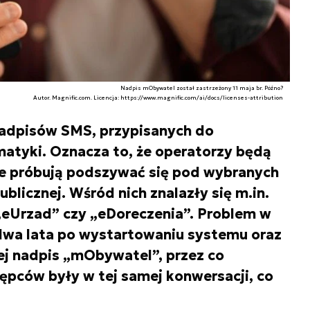
Nadpis mObywatel został zastrzeżony 11 maja br. Późno?
Autor. Magnific.com. Licencja: https://www.magnific.com/ai/docs/licenses-attribution
 nadpisów SMS, przypisanych do
atyki. Oznacza to, że operatorzy będą
e próbują podszywać się pod wybranych
blicznej. Wśród nich znalazły się m.in.
Urzad” czy „eDoreczenia”. Problem w
dwa lata po wystartowaniu systemu oraz
j nadpis „mObywatel”, przez co
pców były w tej samej konwersacji, co