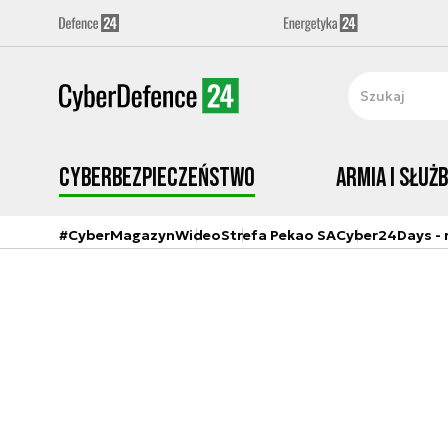
Cyberbezpieczeństwo
Armia i Służ
#CyberMagazyn
Wideo
Strefa Pekao SA
Cyber24Days - r