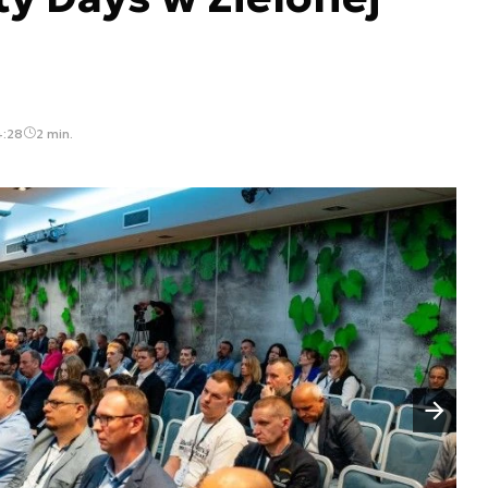
4:28
2 min.
Następny slajd