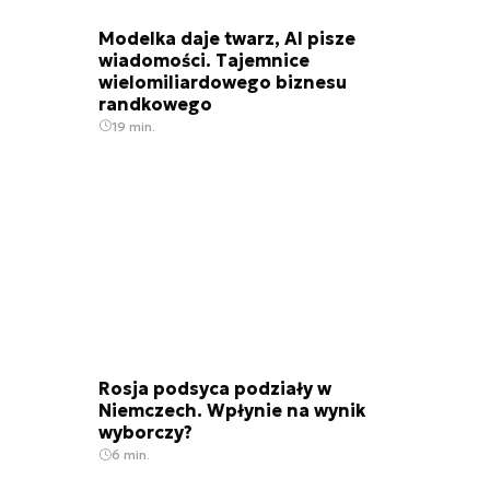
Modelka daje twarz, AI pisze
wiadomości. Tajemnice
wielomiliardowego biznesu
randkowego
19 min.
Rosja podsyca podziały w
Niemczech. Wpłynie na wynik
wyborczy?
6 min.