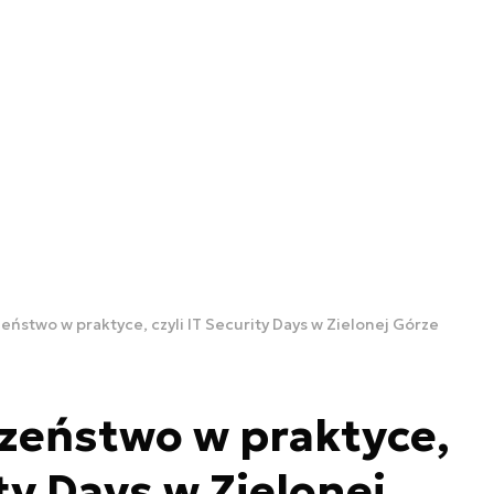
ństwo w praktyce, czyli IT Security Days w Zielonej Górze
zeństwo w praktyce,
ity Days w Zielonej