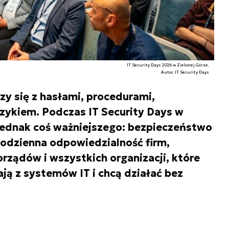
IT Security Days 2026 w Zielonej Górze.
Autor. IT Security Days
y się z hasłami, procedurami,
zykiem. Podczas IT Security Days w
jednak coś ważniejszego: bezpieczeństwo
 codzienna odpowiedzialność firm,
orządów i wszystkich organizacji, które
ją z systemów IT i chcą działać bez